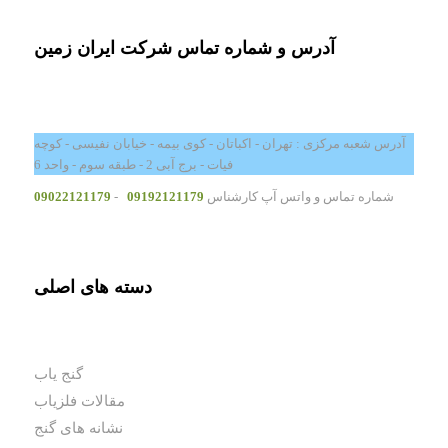
آدرس و شماره تماس شرکت ایران زمین
آدرس شعبه مرکزی : تهران - اکباتان - کوی بیمه - خیابان نفیسی - کوچه
فیات - برج آبی 2 - طبقه سوم - واحد 6
شماره تماس و واتس آپ کارشناس
09192121179
-
09022121179
دسته های اصلی
گنج یاب
مقالات فلزیاب
نشانه های گنج