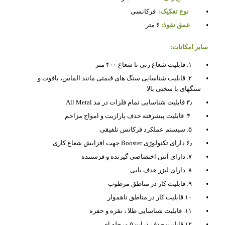
نوع تفکیک:
فرکانسی
عمق نفوذ:
۶ متر
سایر امکانات:
۱. قابلیت شعاع زنی تا شعاع ۴۰۰ متر
۲. قابلیت شناسایی سنگ های قیمتی مانند الماس، یاقوت و
سنگهای با سختی بالا
۳٫ قابلیت شناسایی تمام فلزات در مد All Metal
۴. قابلیت پیشرفته حذف پارازیت و امواج مزاحم
۵. سیستم عملکرد فرکانس تلفیقی
۶٫ دارای تکنولوژی Booster جهت افزایش شعاع کاری
۷. دارای آنتن اختصاصی گیرنده و فرستنده
۸. دارای لیزر هدف یابی
۹. قابلیت کار در مناطق مرطوب
۱۰.قابلیت کار در مناطق ناهموار
۱۱. قابلیت شناسایی طلا ، نقره و حفره
۱۲.قابلیت حذف ذرات ۵ مرحله ای