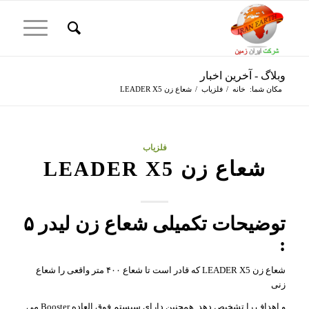
وبلاگ - آخرین اخبار
مکان شما:
خانه
/
فلزیاب
/
شعاع زن LEADER X5
فلزیاب
شعاع زن LEADER X5
توضیحات تکمیلی شعاع زن لیدر ۵
:
شعاع زن LEADER X5 که قادر است تا شعاع ۴۰۰ متر واقعی را شعاع
زنی
و اهداف را تشخیص دهد. همچنین دارای سیستم فوق العاده Booster می