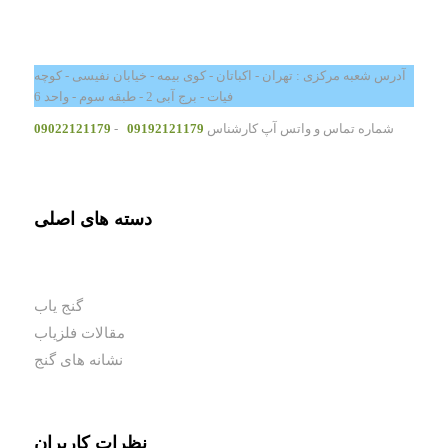
آدرس شعبه مرکزی : تهران - اکباتان - کوی بیمه - خیابان نفیسی - کوچه
فیات - برج آبی 2 - طبقه سوم - واحد 6
شماره تماس و واتس آپ کارشناس
09192121179
-
09022121179
دسته های اصلی
گنج یاب
مقالات فلزیاب
نشانه های گنج
نظرات کاربران