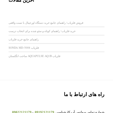
آخرین مقالات
فروش فلزیاب؛ راهنمای جامع خرید دستگاه اورجینال با تست واقعی
خرید فلزیاب؛ راهنمای کوتاه و سئو شده برای انتخاب درست
راهنمای جامع خرید فلزیاب
فلزیاب SONDA MD-5008
فلزیاب AQUAPULSE AQ1B ساخت انگلستان
راه های ارتباط با ما
شماره تماس و واتس آپ کارشناسی
09192121179
-
09022121179