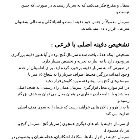
سفال و مفرغ فکر می‌کنند که به سربار رسیدند در صورتی که چنین
نیست و
سرمال معمولاً از جنس خود دفینه است و اشیاء گلی و سفالی به‌عنوان
سر مال قرار دادن نمی‌شدند.
تشخیص دفینه اصلی با فرعی :
تشخیص اینکه هدف یافت شده سرمال گنج بوده و آیا هنوز دفینه بزرگتری
نیز وجود دارد یا نه، نیاز به تجربه و تخصص بسیار دارد.
در صورتی که به سربار دفینه برخورد کرده اید، برای اطمینان از عدم
وجود اهداف بزرگتر، محیط اطراف سربار را به شعاع ۱۵ متر با
سیستم‌های گنج یاب پیشرفته مورد کاوش قرار دهید.
در اکثر موارد محل قرارگیری سرمال همان راه رسیدن به هدف اصلی
میباشد و با ادامه دادن حفاری در همان محل می توان به هدف بزرگتر
رسید و
یا به راهرو و دالان هایی خواهید رسید که شما را به سوی هدف اصلی
هدایت می کند.
از سرمال دفینه با نام های دیگری همچون ( سربار گنج ، سرمال گنج و …
نیز یاد میشود ).
سرمال دفینه در ادوار مادها، سکاها، اشکانیان، هخامنشیان و بخصوص در