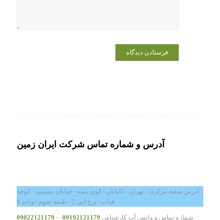
می‌نویسم.
آدرس و شماره تماس شرکت ایران زمین
آدرس شعبه مرکزی : تهران - اکباتان - کوی بیمه - خیابان نفیسی - کوچه
فیات - برج آبی 2 - طبقه سوم - واحد 6
شماره تماس و واتس آپ کارشناس
09192121179
-
09022121179