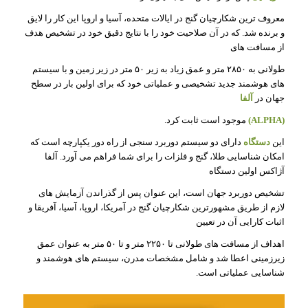
معروف ترین شکارچیان گنج در ایالات متحده، آسیا و اروپا این کار را لایق
و برنده شد. که در آن صلاحیت خود را با نتایج دقیق خود در تشخیص هدف
از مسافت های
طولانی به ۲۸۵۰ متر و عمق زیاد به زیر ۵۰ متر در زیر زمین و با سیستم
های هوشمند جدید تشخیصی و عملیاتی خود که برای اولین بار در سطح
جهان در
آلفا
(ALPHA)
موجود است ثابت کرد.
این
دستگاه
دارای دو سیستم دوربرد سنجی از راه دور یکپارچه است که
امکان شناسایی طلا، گنج و فلزات را برای شما فراهم می آورد. آلفا
آژاکس اولین دستگاه
تشخیص دوربرد جهان است، این عنوان پس از گذراندن آزمایش های
لازم از طریق مشهورترین شکارچیان گنج در آمریکا، اروپا، آسیا، آفریقا و
اثبات کارایی آن در تعیین
اهداف از مسافت های طولانی تا ۲۲۵۰ متر و تا ۵۰ متر به عنوان عمق
زیرزمینی اعطا شد و شامل مشخصات مدرن، سیستم های هوشمند و
شناسایی عملیاتی است.