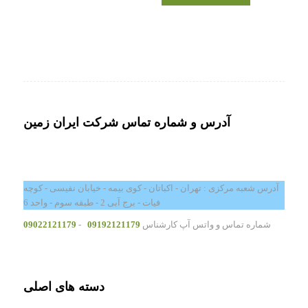
آدرس و شماره تماس شرکت ایران زمین
آدرس شعبه مرکزی : تهران - اکباتان - کوی بیمه - خیابان نفیسی - کوچه
فیات - برج آبی 2 - طبقه سوم - واحد 6
شماره تماس و واتس آپ کارشناس
09192121179
-
09022121179
دسته های اصلی