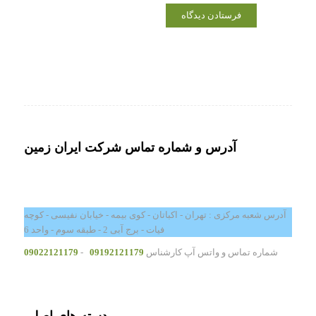
آدرس و شماره تماس شرکت ایران زمین
آدرس شعبه مرکزی : تهران - اکباتان - کوی بیمه - خیابان نفیسی - کوچه
فیات - برج آبی 2 - طبقه سوم - واحد 6
شماره تماس و واتس آپ کارشناس
09192121179
-
09022121179