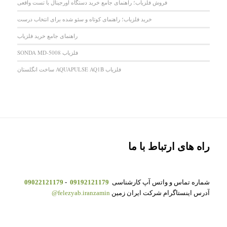
فروش فلزیاب؛ راهنمای جامع خرید دستگاه اورجینال با تست واقعی
خرید فلزیاب؛ راهنمای کوتاه و سئو شده برای انتخاب درست
راهنمای جامع خرید فلزیاب
فلزیاب SONDA MD-5008
فلزیاب AQUAPULSE AQ1B ساخت انگلستان
راه های ارتباط با ما
شماره تماس و واتس آپ کارشناسی
09192121179
-
09022121179
آدرس اینستاگرام شرکت ایران زمین
felezyab.iranzamin@