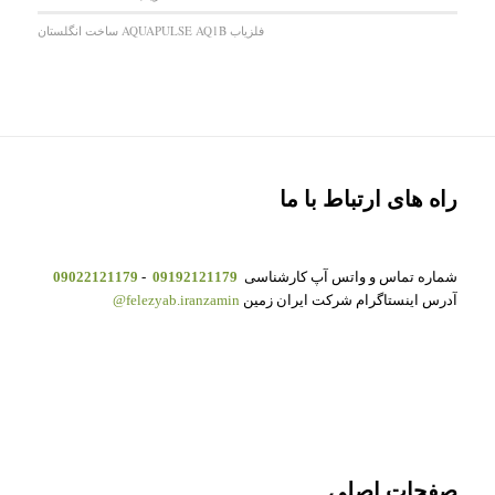
فلزیاب AQUAPULSE AQ1B ساخت انگلستان
راه های ارتباط با ما
شماره تماس و واتس آپ کارشناسی
09192121179
-
09022121179
آدرس اینستاگرام شرکت ایران زمین
felezyab.iranzamin@
صفحات اصلی