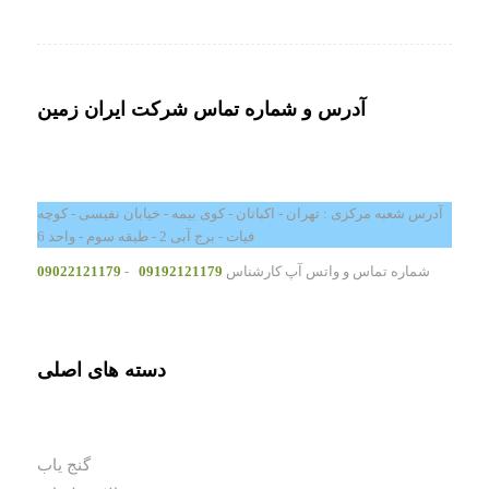
آدرس و شماره تماس شرکت ایران زمین
آدرس شعبه مرکزی : تهران - اکباتان - کوی بیمه - خیابان نفیسی - کوچه
فیات - برج آبی 2 - طبقه سوم - واحد 6
شماره تماس و واتس آپ کارشناس
09192121179
-
09022121179
دسته های اصلی
گنج یاب