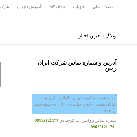
صفحه اصلی
فلزیاب
نشانه گنج
آموزش فلزیاب
شرکت 
وبلاگ - آخرین اخبار
آدرس و شماره تماس شرکت ایران
زمین
آدرس شعبه مرکزی : تهران - اکباتان - کوی بیمه -
خیابان نفیسی - کوچه فیات - برج آبی 2 - طبقه سوم
- واحد 6
شماره تماس و واتس آپ کارشناس
09192121179
09022121179
-