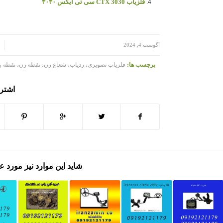
فلزیاب CTX 3030 سی تی ایکس ۳۰۳۰
/
/
آگوست 4, 2024
برچسب ها:
فلزیاب تصویری، ردیاب، شعاع زن، نقطه زن، نقطه ز
اشتر
شاید این موارد نیز مورد ع