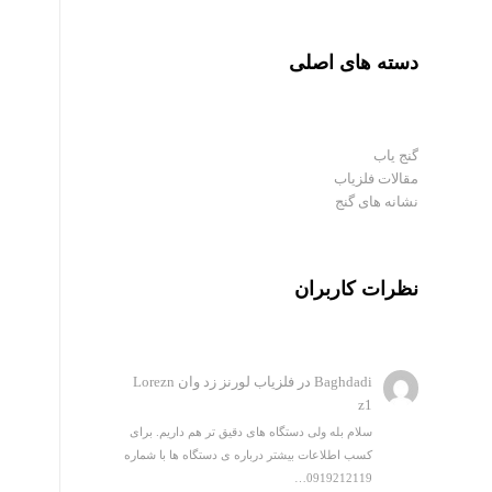
دسته های اصلی
گنج یاب
مقالات فلزیاب
نشانه های گنج
نظرات کاربران
Baghdadi
در
فلزیاب لورنز زد وان Lorezn
z1
سلام بله ولی دستگاه های دقیق تر هم داریم. برای
کسب اطلاعات بیشتر درباره ی دستگاه ها با شماره
0919212119…