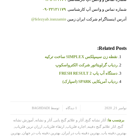
شماره تماس و واتس آپ کارشناسی
۰۹۰۲۲۱۲۱۱۷۹
آدرس اینستاگرام شرکت ایران زمین
felezyab.iranzamin@
Related Posts:
نقطه زن سیمپلکس SIMPLEX ساخت ترکیه
ردیاب گراویتاتور شرکت الکترواسکوپ
دستگاه آب یاب FRESH RESULT 2
ردیاب آمریکایی SPARK (اسپارک)
/
/
نوامبر 21, 2020
1 دیدگاه
توسط
BAGHDADI
برچسب ها:
آثار نشانه گنج
,
آثار و علائم گنج یابی
,
آثار و نشانه
,
آموزش نشانه
گنج
,
اثار علائم گنج دفینه
,
اجاره فلزیاب
,
ارتقاء فلزیاب
,
ارزان ترین فلزیاب
,
بهترین دفینه یاب
,
بهترین دفینه یاب در ایران
,
بهترین دفینه یاب در جهان
,
بهترین