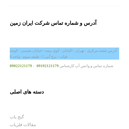
آدرس و شماره تماس شرکت ایران زمین
آدرس شعبه مرکزی : تهران - اکباتان - کوی بیمه - خیابان نفیسی - کوچه
فیات - برج آبی 2 - طبقه سوم - واحد 6
شماره تماس و واتس آپ کارشناس
09192121179
-
09022121179
دسته های اصلی
گنج یاب
مقالات فلزیاب