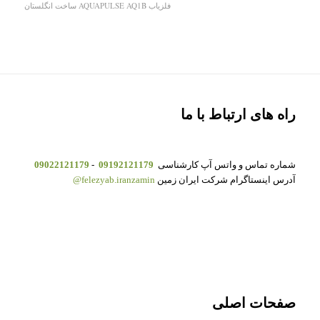
فلزیاب AQUAPULSE AQ1B ساخت انگلستان
راه های ارتباط با ما
شماره تماس و واتس آپ کارشناسی
09192121179
-
09022121179
آدرس اینستاگرام شرکت ایران زمین
felezyab.iranzamin@
صفحات اصلی