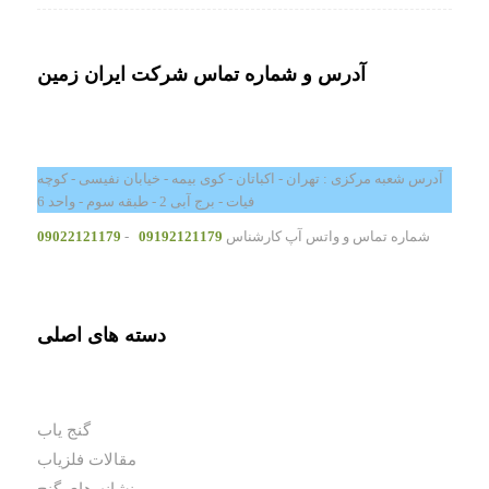
آدرس و شماره تماس شرکت ایران زمین
آدرس شعبه مرکزی : تهران - اکباتان - کوی بیمه - خیابان نفیسی - کوچه
فیات - برج آبی 2 - طبقه سوم - واحد 6
شماره تماس و واتس آپ کارشناس
09192121179
-
09022121179
دسته های اصلی
گنج یاب
مقالات فلزیاب