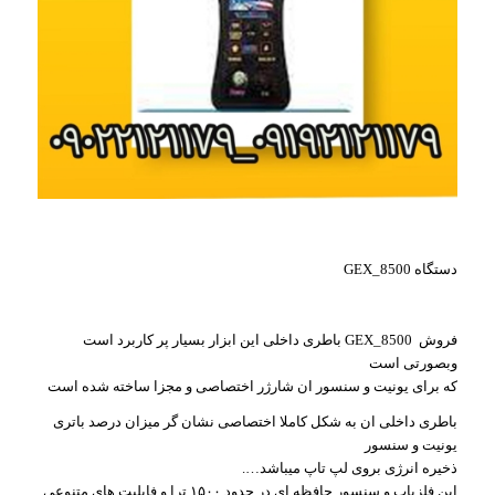
دستگاه GEX_8500
فروش GEX_8500 باطری داخلی این ابزار بسیار پر کاربرد است
وبصورتی است
که برای یونیت و سنسور ان شارژر اختصاصی و مجزا ساخته شده است
باطری داخلی ان به شکل کاملا اختصاصی نشان گر میزان درصد باتری
یونیت و سنسور
ذخیره انرژی بروی لپ تاپ میباشد….
این فلزیاب و سنسور حافظه ای در حدود ۱۵۰۰ ترا و فابلیت های متنوعی