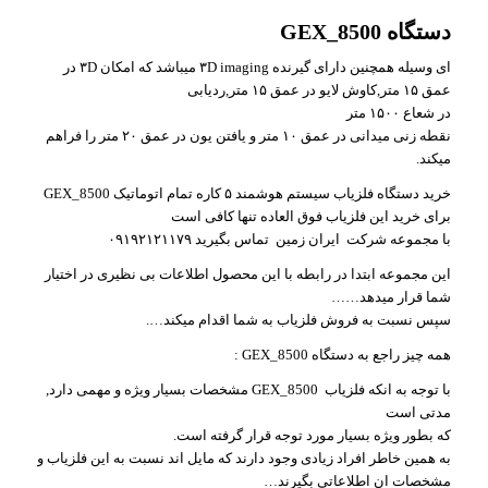
دستگاه GEX_8500
ای وسیله همچنین دارای گیرنده ۳D imaging میباشد که امکان ۳D در
عمق ۱۵ متر,کاوش لایو در عمق ۱۵ متر,ردیابی
در شعاع ۱۵۰۰ متر
نقطه زنی میدانی در عمق ۱۰ متر و یافتن یون در عمق ۲۰ متر را فراهم
میکند.
خرید دستگاه فلزیاب سیستم هوشمند ۵ کاره تمام اتوماتیک GEX_8500
برای خرید این فلزیاب فوق العاده تنها کافی است
با مجموعه شرکت ایران زمین تماس بگیرید ۰۹۱۹۲۱۲۱۱۷۹
این مجموعه ابتدا در رابطه با این محصول اطلاعات بی نظیری در اختیار
شما قرار میدهد……
سپس نسبت به فروش فلزیاب به شما اقدام میکند….
همه چیز راجع به دستگاه GEX_8500 :
با توجه به انکه فلزیاب GEX_8500 مشخصات بسیار ویژه و مهمی دارد,
مدتی است
که بطور ویژه بسیار مورد توجه قرار گرفته است.
به همین خاطر افراد زیادی وجود دارند که مایل اند نسبت به این فلزیاب و
مشخصات ان اطلاعاتی بگیرند…