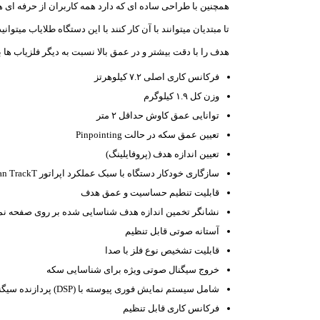
همچنین با طراحی ساده ای که دارد همه کاربران از حرفه ای ه
تا مبتدیان میتوانند با آن کار کنند با این دستگاه طلایاب میتوانید
هدف را با دقت بیشتر و در عمق بالا نسبت به دیگر فلزیاب ها ب
فرکانس کاری اصلی ۷.۲ کیلوهرتز
وزن کل ۱.۹ کیلوگرم
توانایی عمق کاوش حداقل ۲ متر
تعیین عمق سکه در حالت Pinpointing
تعیین اندازه هدف (پروفایلینگ)
سازگاری خودکار دستگاه با سبک عملکرد اپراتور Scan TrackT
قابلیت تنطیم حساسیت و عمق هدف
نشانگر تخمین اندازه هدف شناسایی شده بر روی صفحه ن
آستانه صوتی قابل تنظیم
قابلیت تشخیص نوع فلز با صدا
خروج سیگنال صوتی ویژه برای شناسایی سکه
شامل سیستم نمایش فوری پیوسته با (DSP) پردازنده سیگنال دیجیتال
فرکانس کاری قابل تنظیم