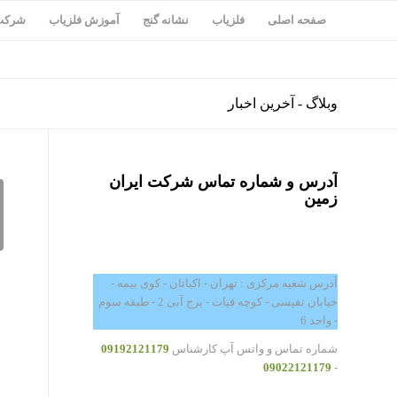
صفحه اصلی
فلزیاب
نشانه گنج
آموزش فلزیاب
شرکت 
وبلاگ - آخرین اخبار
آدرس و شماره تماس شرکت ایران
زمین
آدرس شعبه مرکزی : تهران - اکباتان - کوی بیمه -
خیابان نفیسی - کوچه فیات - برج آبی 2 - طبقه سوم
- واحد 6
شماره تماس و واتس آپ کارشناس
09192121179
09022121179
-