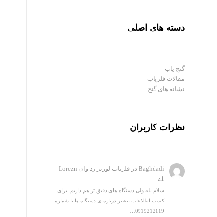
دسته های اصلی
گنج یاب
مقالات فلزیاب
نشانه های گنج
نظرات کاربران
Baghdadi
در
فلزیاب لورنز زد وان Lorezn
z1
سلام بله ولی دستگاه های دقیق تر هم داریم. برای
کسب اطلاعات بیشتر درباره ی دستگاه ها با شماره
0919212119…