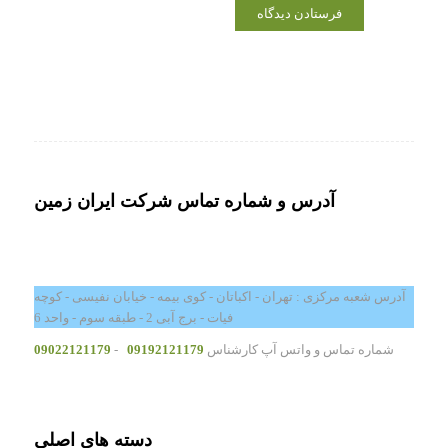
آدرس و شماره تماس شرکت ایران زمین
آدرس شعبه مرکزی : تهران - اکباتان - کوی بیمه - خیابان نفیسی - کوچه
فیات - برج آبی 2 - طبقه سوم - واحد 6
شماره تماس و واتس آپ کارشناس
09192121179
-
09022121179
دسته های اصلی