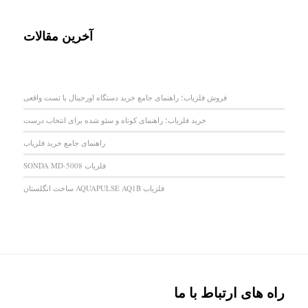
آخرین مقالات
فروش فلزیاب؛ راهنمای جامع خرید دستگاه اورجینال با تست واقعی
خرید فلزیاب؛ راهنمای کوتاه و سئو شده برای انتخاب درست
راهنمای جامع خرید فلزیاب
فلزیاب SONDA MD-5008
فلزیاب AQUAPULSE AQ1B ساخت انگلستان
راه های ارتباط با ما