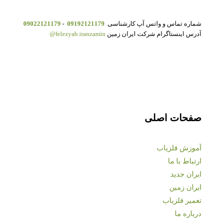
شماره تماس و واتس آپ کارشناسی
09192121179
-
09022121179
آدرس اینستاگرام شرکت ایران زمین
felezyab.iranzamin@
صفحات اصلی
آموزش فلزیاب
ارتباط با ما
ایران جدید
ایران زمین
تعمیر فلزیاب
درباره ما