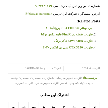
شماره تماس و واتس آپ کارشناسی
۰۹۰۲۲۱۲۱۱۷۹
آدرس اینستاگرام شرکت ایران زمین
felezyab.iranzamin@
Related Posts:
پین پوینتر PRO-FIND 40 پروفایند ۴۰
فلزیاب نقطه زن FindX فایندایکس نوکتا
فلزیاب MW1630B خاکی رنگ
فلزیاب CTX 3030 سی تی ایکس ۳۰۳۰
/
/
آگوست 4, 2024
0 دیدگاه
توسط
BAGHDADI
برچسب ها:
فلزیاب تصویری، ردیاب، شعاع زن، نقطه زن، نقطه زن بوقی،
خرید فلزیاب تصویری، تعمیر فلزیاب تصویری، خرید فلزیاب تصویری
اشتراک این مطلب