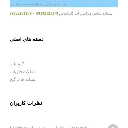
فیات - برج آبی 2 - طبقه سوم - واحد 6
شماره تماس و واتس آپ کارشناس
09192121179
-
09022121179
دسته های اصلی
گنج یاب
مقالات فلزیاب
نشانه های گنج
نظرات کاربران
Baghdadi
در
فلزیاب لورنز زد وان Lorezn z1