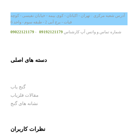
آدرس شعبه مرکزی : تهران - اکباتان - کوی بیمه - خیابان نفیسی - کوچه
فیات - برج آبی 2 - طبقه سوم - واحد 6
شماره تماس و واتس آپ کارشناس
09192121179
-
09022121179
دسته های اصلی
گنج یاب
مقالات فلزیاب
نشانه های گنج
نظرات کاربران