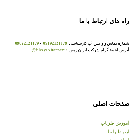
راه های ارتباط با ما
شماره تماس و واتس آپ کارشناسی
09192121179
-
09022121179
آدرس اینستاگرام شرکت ایران زمین
felezyab.iranzamin@
صفحات اصلی
آموزش فلزیاب
ارتباط با ما
ایران جدید