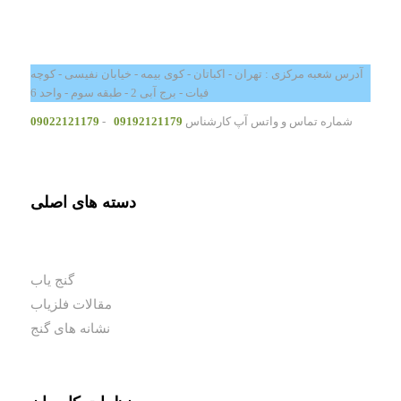
آدرس شعبه مرکزی : تهران - اکباتان - کوی بیمه - خیابان نفیسی - کوچه
فیات - برج آبی 2 - طبقه سوم - واحد 6
شماره تماس و واتس آپ کارشناس
09192121179
-
09022121179
دسته های اصلی
گنج یاب
مقالات فلزیاب
نشانه های گنج