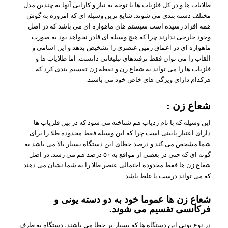
طلایاب ها و در کل فلزیاب ها با توجه به نیاز و کارایی آنها به چندین مدل
مختلف دسته بندی می شوند. شایع ترین وسیله ای که امروزه به گوش
همه افراد رسیده است سیستم های ماهواره ای می باشد که در اصل
وجود خارجی ندارند چرا که هیچ وسیله ای قادر نخواهد بود به صورت
ماهواره ای در اعماق زمین عنصری را تشخیص بدهد و این اسامی و
القاب را می توان فقط ترفندهای تبلیغاتی دانست. اما طلایاب ها و
فلزیاب ها را می تواند به شعاع زن و نقطه زن تقسیم بندی کرد که
هرکدام دارای ویژگی های خاص خود می باشند.
شعاع زن :
این وسیله که با نام ردیاب هم شناخته می شود که در بین فلزیاب ها
دارای اعتبار پایینی است چرا که این وسیله فقط محدوده طلا را برای
شما مشخص می کند و درصد خطای این دستگاه بسیار بالا می باشد به
گونه ای که حتی در بعضی از مواقع به ۵۰ درصد هم می رسد. در اصل
شعاع زن ها فقط محدوده احتمالی عنصر طلا را به شما نشان می دهند
که می تواند درست یا غلط باشد.
شعاع زن ها عموما خود به دو دسته یونی و
فرکانسی تقسیم می شوند.
در نوع یونی این دستگاه ها که بسیار پر خطا می باشند، دستگاه به طرف