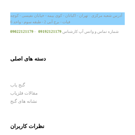
آدرس شعبه مرکزی : تهران - اکباتان - کوی بیمه - خیابان نفیسی - کوچه
فیات - برج آبی 2 - طبقه سوم - واحد 6
شماره تماس و واتس آپ کارشناس
09192121179
-
09022121179
دسته های اصلی
گنج یاب
مقالات فلزیاب
نشانه های گنج
نظرات کاربران