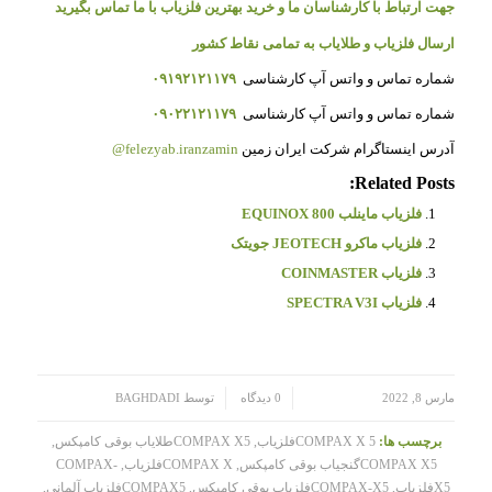
جهت ارتباط با کارشناسان ما و خرید بهترین فلزیاب با ما تماس بگیرید
ارسال فلزیاب و طلایاب به تمامی نقاط کشور
شماره تماس و واتس آپ کارشناسی
۰۹۱۹۲۱۲۱۱۷۹
شماره تماس و واتس آپ کارشناسی
۰۹۰۲۲۱۲۱۱۷۹
آدرس اینستاگرام شرکت ایران زمین
felezyab.iranzamin@
Related Posts:
فلزیاب ماینلب EQUINOX 800
فلزیاب ماکرو JEOTECH جویتک
فلزیاب COINMASTER
فلزیاب SPECTRA V3I
/
/
مارس 8, 2022
0 دیدگاه
توسط
BAGHDADI
برچسب ها:
COMPAX X 5فلزیاب
,
COMPAX X5طلایاب بوقی کامپکس
,
COMPAX X5گنجیاب بوقی کامپکس
,
COMPAX Xفلزیاب
,
COMPAX-
X5فلزیاب
,
COMPAX-X5فلزیاب بوقی کامپکس
,
COMPAX5فلزیاب آلمانی
,