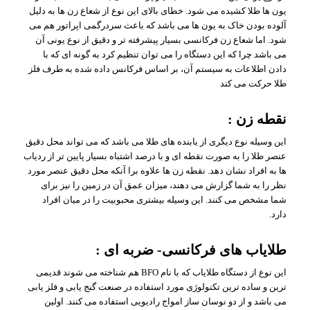
یون ها طلا کشیده می شود. خطای بالای این نوع از شعاع زن ها به دلیل
آلوده بودن خاک به یون ها می باشد که باعث سردرگمی اپراتور هم می
شود. اما شعاع زن فرکانسی بسیار پیشرفته تر و دقیق از نوع یونی آن
می باشد چرا که این دستگاه را می توان تنظیم کرد به گونه ای که با
دادن اطلاعات به سیستم آن، بر اساس فرکانس داده شده به طرف فلز
طلا حرکت می کند
نقطه زن :
این وسیله نوع دیگری از یابنده های طلا می باشد که می تواند محل دقیق
عنصر طلا را به صورت نقطه ای و با درصد اشتباه بسیار پایین تر از ردیاب
ها به افراد نشان دهد. نقطه زن ها علاوه برا آنکه محل دقیق عنصر مورد
نظر را به شما گزارش می دهند، میزان عمق آن در زمین را نیز برای
شما مشخص می کنند. این وسیله بیشتری محبوبیت را در میان افراد
دارد.
طلایاب های فرکانسی- ضربه ای :
این نوع از دستگاه طلایاب که با نام BFO هم شناخته می شوند قدیمی
ترین و ساده ترین تکنولوژی مورد استفاده در صنعت گنج یابی و فلز یابی
می باشد و از دو نوسان ساز امواج رادیویی استفاده می کنند. اولین