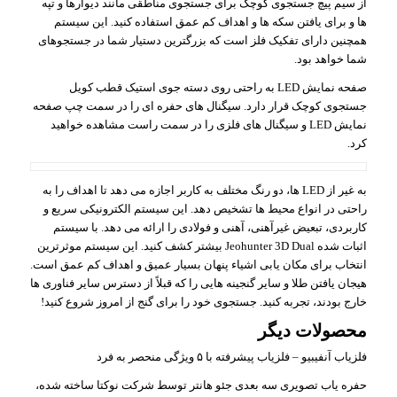
از سیم پیچ جستجوی کوچک برای جستجوی مناطقی مانند دیوارها و تپه
ها و برای یافتن سکه ها و اهداف کم عمق استفاده کنید. این سیستم
همچنین دارای تفکیک فلز است که بزرگترین دستیار شما در جستجوهای
شما خواهد بود.
صفحه نمایش LED به راحتی روی دسته جوی استیک قطب کویل
جستجوی کوچک قرار دارد. سیگنال های حفره ای را در سمت چپ صفحه
نمایش LED و سیگنال های فلزی را در سمت راست مشاهده خواهید
کرد.
به غیر از LED ها، دو رنگ مختلف به کاربر اجازه می دهد تا اهداف را به
راحتی در انواع محیط ها تشخیص دهد. این سیستم الکترونیکی سریع و
کاربردی، تبعیض غیرآهنی، آهنی و فولادی را ارائه می دهد. با سیستم
اثبات شده Jeohunter 3D Dual بیشتر کشف کنید. این سیستم موثرترین
انتخاب برای مکان یابی اشیاء پنهان بسیار عمیق و اهداف کم عمق است.
هیجان یافتن طلا و سایر گنجینه هایی را که قبلاً از دسترس سایر فناوری ها
خارج بودند، تجربه کنید. جستجوی خود را برای گنج از امروز شروع کنید!
محصولات دیگر
فلزیاب آنفیبیو – فلزیاب پیشرفته با ۵ ویژگی منحصر به فرد
حفره یاب تصویری سه بعدی جئو هانتر توسط شرکت نوکتا ساخته شده،