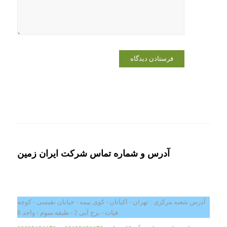
می‌نویسم.
آدرس و شماره تماس شرکت ایران زمین
آدرس شعبه مرکزی : تهران - اکباتان - کوی بیمه - خیابان نفیسی - کوچه
فیات - برج آبی 2 - طبقه سوم - واحد 6