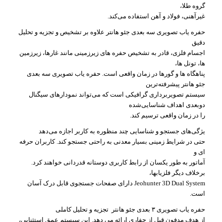
گروه طلا،
غیرآهنی، فولاد و آهن استفاده می‌کند.
حفره یاب تصویری سه بعدی جئو هانتر علاوه بر تشخیص و تجزیه و تحلیل
دقیق
اجسام فلزی، قادر به تشخیص حفره های زیرزمینی مانند غارها، زیرزمین
ها، تونل ها،
پناهگاه ها و گورها در زمان واقعی است. حفره یاب تصویری سه بعدی
جئو هانتر پیشرفته‌ترین
سیستم تصویربرداری گرافیکی است که می‌تواند نمودارهای سیگنال
دوبعدی اهداف شناسایی‌شده
را در زمان واقعی ترسیم کند.
یژگی‌های جستجو و شناسایی چند منظوره به کاربر اجازه می‌دهد
حتی در شرایط زمینی بسیار معدنی به راحتی جستجو کند. کاربران حرفه
ای و
آماتور به طور یکسان از رابط کاربری دوستانه قدردانی خواهند کرد.
برخلاف دیگر فلزیابها،
Jeohunter 3D Dual System دارای صفحات جستجوی قابل درک آسان
است.
حفره یاب تصویری ۳ بعدی جئو هانتر تجزیه و تحلیل کاملی
از هدف مدفون قبل از حفاری ارائه می دهد. این سیستم عمق استثنایی،