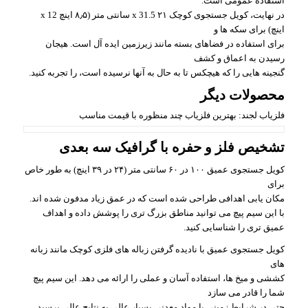
استفاده عمومی است.
در نهایت، کویل جستجوی کوچک ۲۱ x 31.5 سانتی متر (۸٫۵ اینچ x 12
اینچ) برای سکه ها و
برای استفاده در فضاهای بسته مانند زیرزمین ایده آل است. هیجان
رسیدن به اعماق و کشف
گنجینه هایی را که هیچکس تا به حال به آنها نرسیده است، را تجربه کنید.
محصولات دیگر
فلزیاب لجند: بهترین فلزیاب چند منظوره با قیمت مناسب
تشخیص فلز و حفره با گرافیک سه بعدی
کویل جستجوی عمیق ۱۰۰ در ۶۰ سانتی متر (۲۴ در ۳۹ اینچ) به طور خاص
برای
مکان یابی اهدافی طراحی شده است که در عمق زیاد مدفون شده اند.
با این سیم پیچ می توانید مناطق بزرگ تری را پوشش داده و اهداف
عمیق تری را شناسایی کنید.
کویل جستجوی عمیق با نادیده گرفتن زباله های فلزی کوچک مانند زبانه
های
کششی و میخ ها، استفاده آسان و عملی را ارائه می دهد. این سیم پیچ
شما را قادر می سازد
حتی در شرایط زمینی با مواد معدنی بسیار عالی به نتایج عالی برسید.