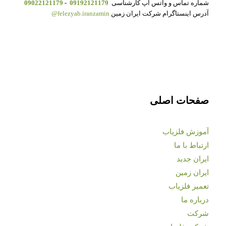
شماره تماس و واتس آپ کارشناسی
09192121179
-
09022121179
آدرس اینستاگرام شرکت ایران زمین
felezyab.iranzamin@
صفحات اصلی
آموزش فلزیاب
ارتباط با ما
ایران جدید
ایران زمین
تعمیر فلزیاب
درباره ما
شرکت