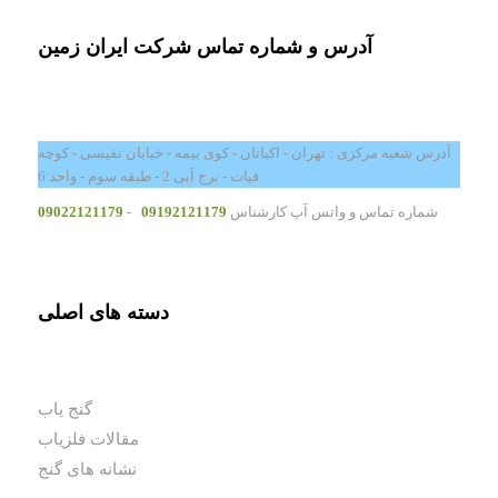
آدرس و شماره تماس شرکت ایران زمین
آدرس شعبه مرکزی : تهران - اکباتان - کوی بیمه - خیابان نفیسی - کوچه
فیات - برج آبی 2 - طبقه سوم - واحد 6
شماره تماس و واتس آپ کارشناس
09192121179
-
09022121179
دسته های اصلی
گنج یاب
مقالات فلزیاب
نشانه های گنج