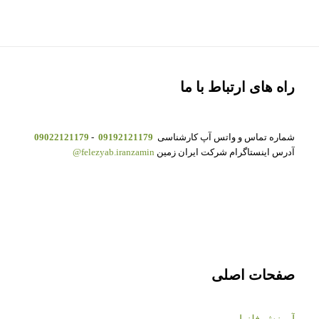
راه های ارتباط با ما
شماره تماس و واتس آپ کارشناسی
09192121179
-
09022121179
آدرس اینستاگرام شرکت ایران زمین
felezyab.iranzamin@
صفحات اصلی
آموزش فلزیاب