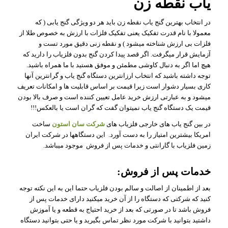
یاب نقطه زن
در انتخاب بهترین گنج یاب نقطه زن باید هر دو ویژگی گنج یابی ( که
معمولا با نام قدرت تفکیک یعنی تفکیک فلزات با ارزش به خصوص طلا از
فلزات بی ارزش شناخته میشود ) و نقطه زنی دقیق مورد تست و
آزمایش قرار میگرفت. اگر قصد پیدا کردن گنج بدون فلزیاب را دارید که
هیچ اما اگر به دنبال کاوشی مطمئن و موفق هستید با ما همراه باشید.
توجه داشته باشید که انتخاب ارزانترین دستگاه گنج یاب و گرانترین آنها
کاری بسیار دشوار است زیرا قیمت بر اساس قابلیت ها و امکانات تعریف
میشود و به عبارتی ارزش خرید عامل تعیین کننده است و صرف بالا بودن
قیمت یک دستگاه گنج یاب نمیتوان گفت که گران است یا بالعکس!!!
در بین گنج یاب های خارجی فلزیاب های
شرکت سان استون
ساخت
امریکا بیشترین امتیاز را به دست آورد. این دستگاهها در شرکت ایران
زمین فلزیاب با گارانتی و خدمات پس از فروش موجود میباشد.
خدمات پس از فروش:
بعد از اطمینان از اصالت و سالم بودن فلزیاب
حتما این به این نکته توجه
کنید که شرکتی که دستگاه را از آن خرید میکنید دارای خدمات پس از
فروش باشد تا در صورتی که بعد از خرید احتیاج به قطعه و یا آموزش
داشتید بتوانید با شرکت مورد نظر تماس بگیرید و یا حتی بتوانید دستگاه