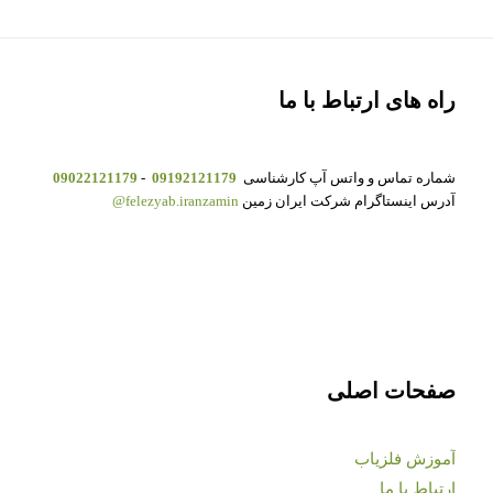
راه های ارتباط با ما
شماره تماس و واتس آپ کارشناسی
09192121179
-
09022121179
آدرس اینستاگرام شرکت ایران زمین
felezyab.iranzamin@
صفحات اصلی
آموزش فلزیاب
ارتباط با ما