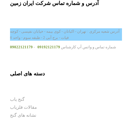
آدرس و شماره تماس شرکت ایران زمین
آدرس شعبه مرکزی : تهران - اکباتان - کوی بیمه - خیابان نفیسی - کوچه
فیات - برج آبی 2 - طبقه سوم - واحد 6
شماره تماس و واتس آپ کارشناس
09192121179
-
09022121179
دسته های اصلی
گنج یاب
مقالات فلزیاب
نشانه های گنج