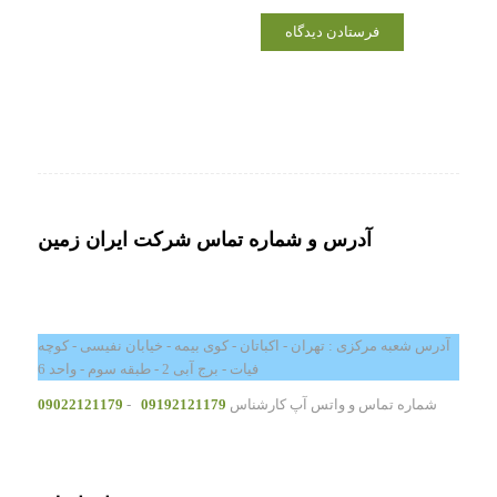
آدرس و شماره تماس شرکت ایران زمین
آدرس شعبه مرکزی : تهران - اکباتان - کوی بیمه - خیابان نفیسی - کوچه
فیات - برج آبی 2 - طبقه سوم - واحد 6
شماره تماس و واتس آپ کارشناس
09192121179
-
09022121179