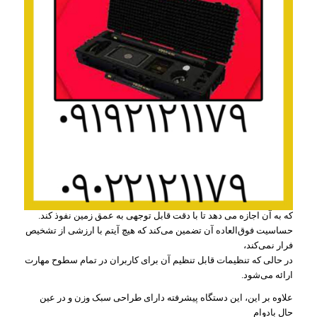
پیشرفته خود به شما اجازه می دهد تا در زمان واقعی زیر سطح را ببینید
و
با کشف مصنوعات و اشیاء با ارزش پنهان، تجربه ای واقعا غوطه ور را
ارائه می دهد.
در ادامه:
صفحه نمایش با وضوح بالا تصاویر شفافی از اشیاء شناسایی شده ارائه
می دهد و
حتی قبل از کندن زمین، بینش دقیقی از اندازه و شکل آنها ارائه می دهد.
علاوه بر این، فلزیاب فلزیاب تصویری وگا مجهز به قابلیت اسکن
قدرتمندی است
که به آن اجازه می دهد تا با دقت قابل توجهی به عمق زمین نفوذ کند.
حساسیت فوق‌العاده آن تضمین می‌کند که هیچ آیتم با ارزشی از تشخیص
فرار نمی‌کند،
در حالی که تنظیمات قابل تنظیم آن برای کاربران در تمام سطوح مهارت
ارائه می‌شود.
علاوه بر این، این دستگاه پیشرفته دارای طراحی سبک وزن و در عین
حال بادوام