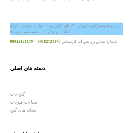
آدرس شعبه مرکزی : تهران - اکباتان - کوی بیمه - خیابان نفیسی - کوچه
فیات - برج آبی 2 - طبقه سوم - واحد 6
شماره تماس و واتس آپ کارشناس
09192121179
-
09022121179
دسته های اصلی
گنج یاب
مقالات فلزیاب
نشانه های گنج