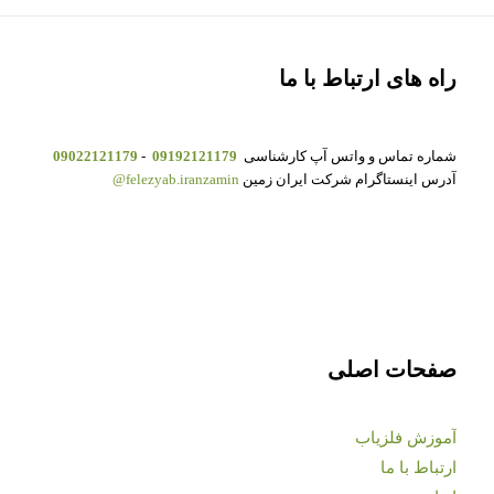
راه های ارتباط با ما
شماره تماس و واتس آپ کارشناسی
09192121179
-
09022121179
آدرس اینستاگرام شرکت ایران زمین
felezyab.iranzamin@
صفحات اصلی
آموزش فلزیاب
ارتباط با ما