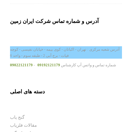
آدرس و شماره تماس شرکت ایران زمین
آدرس شعبه مرکزی : تهران - اکباتان - کوی بیمه - خیابان نفیسی - کوچه
فیات - برج آبی 2 - طبقه سوم - واحد 6
شماره تماس و واتس آپ کارشناس
09192121179
-
09022121179
دسته های اصلی
گنج یاب
مقالات فلزیاب