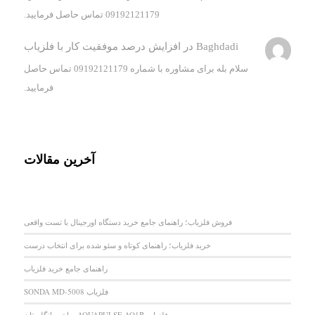
09192121179 تماس حاصل فرمایید.
Baghdadi
در
افزایش درصد موفقیت کار با فلزیاب
سلام بله برای مشاوره با شماره 09192121179 تماس حاصل
فرمایید.
آخرین مقالات
فروش فلزیاب؛ راهنمای جامع خرید دستگاه اورجینال با تست واقعی
خرید فلزیاب؛ راهنمای کوتاه و سئو شده برای انتخاب درست
راهنمای جامع خرید فلزیاب
فلزیاب SONDA MD-5008
فلزیاب AQUAPULSE AQ1B ساخت انگلستان