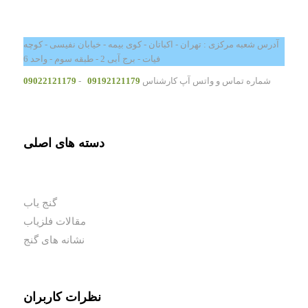
آدرس شعبه مرکزی : تهران - اکباتان - کوی بیمه - خیابان نفیسی - کوچه
فیات - برج آبی 2 - طبقه سوم - واحد 6
شماره تماس و واتس آپ کارشناس
09192121179
-
09022121179
دسته های اصلی
گنج یاب
مقالات فلزیاب
نشانه های گنج
نظرات کاربران