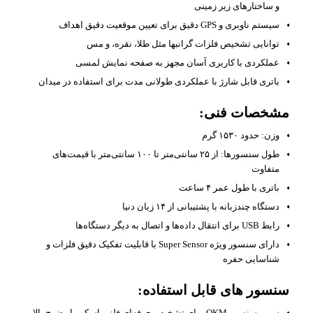
و ساختارهای زیر زمینی
سیستم ناوبری و GPS دقیق برای تعیین موقعیت دقیق اهداف
توانایی تشخیص فلزات گرانبها مثل طلا، نقره، و مس
عملکردی با کاربری آسان مجهز به صفحه نمایش لمسی
باتری قابل شارژ با عملکردی طولانی مدت برای استفاده در میدان
مشخصات فنی:
وزن: حدود ۱۵۳۰ گرم
طول سنسورها: از ۲۵ سانتی‌متر تا ۱۰۰ سانتی‌متر با قیمت‌های
متفاوت
باتری با طول عمر ۴ ساعت
دستگاه چندزبانه با پشتیبانی از ۱۴ زبان دنیا
رابط USB برای انتقال داده‌ها و اتصال به دیگر دستگاه‌ها
دارای سنسور ویژه Super Sensor با قابلیت تفکیک دقیق فلزات و
شناسایی حفره
سنسور های قابل استفاده:
سوپر سنسور OKM برای تشخیص حرفه‌ای فلز و اسکن با وضوح بالا