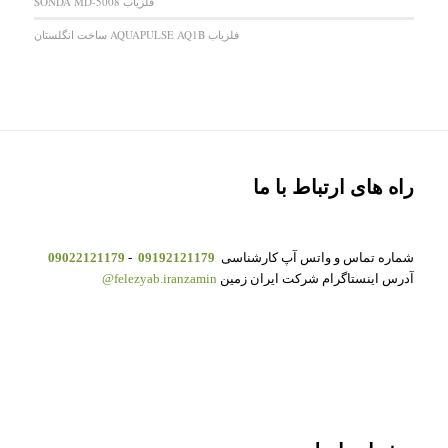
فلزیاب SONDA MD-5008
فلزیاب AQUAPULSE AQ1B ساخت انگلستان
راه های ارتباط با ما
شماره تماس و واتس آپ کارشناسی
09192121179
-
09022121179
آدرس اینستاگرام شرکت ایران زمین
felezyab.iranzamin@