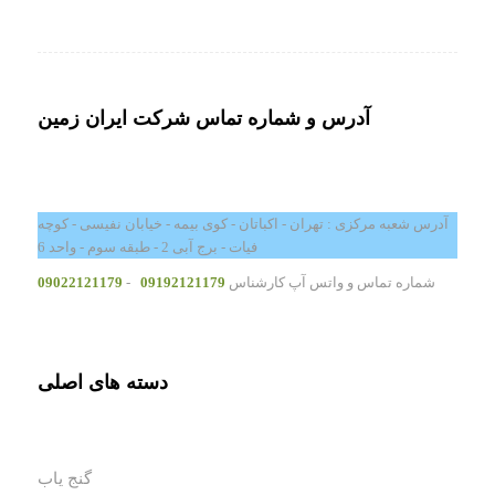
آدرس و شماره تماس شرکت ایران زمین
آدرس شعبه مرکزی : تهران - اکباتان - کوی بیمه - خیابان نفیسی - کوچه
فیات - برج آبی 2 - طبقه سوم - واحد 6
شماره تماس و واتس آپ کارشناس
09192121179
-
09022121179
دسته های اصلی
گنج یاب