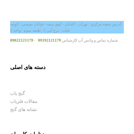
آدرس شعبه مرکزی : تهران - اکباتان - کوی بیمه - خیابان نفیسی - کوچه
فیات - برج آبی 2 - طبقه سوم - واحد 6
شماره تماس و واتس آپ کارشناس
09192121179
-
09022121179
دسته های اصلی
گنج یاب
مقالات فلزیاب
نشانه های گنج