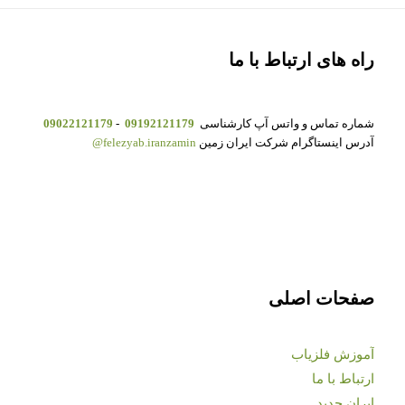
راه های ارتباط با ما
شماره تماس و واتس آپ کارشناسی
09192121179
-
09022121179
آدرس اینستاگرام شرکت ایران زمین
felezyab.iranzamin@
صفحات اصلی
آموزش فلزیاب
ارتباط با ما
ایران جدید