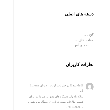
دسته های اصلی
گنج یاب
مقالات فلزیاب
نشانه های گنج
نظرات کاربران
Baghdadi
در
فلزیاب لورنز زد وان Lorezn
z1
سلام بله ولی دستگاه های دقیق تر هم داریم. برای
کسب اطلاعات بیشتر درباره ی دستگاه ها با شماره
0919212119…