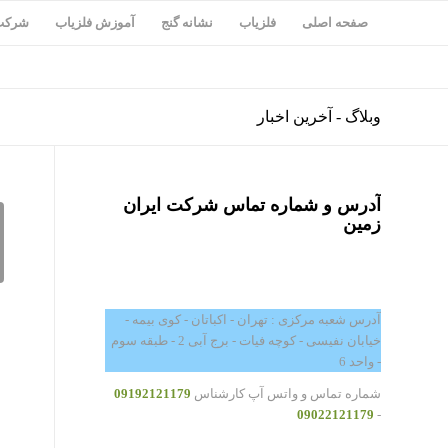
صفحه اصلی
فلزیاب
نشانه گنج
آموزش فلزیاب
شرکت 
وبلاگ - آخرین اخبار
آدرس و شماره تماس شرکت ایران
زمین
آدرس شعبه مرکزی : تهران - اکباتان - کوی بیمه -
خیابان نفیسی - کوچه فیات - برج آبی 2 - طبقه سوم
- واحد 6
شماره تماس و واتس آپ کارشناس
09192121179
09022121179
-