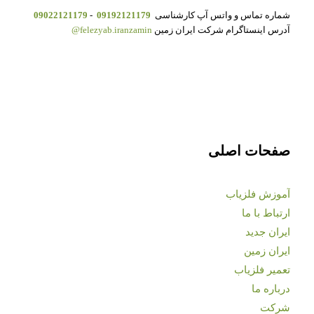
شماره تماس و واتس آپ کارشناسی
09192121179
-
09022121179
آدرس اینستاگرام شرکت ایران زمین
felezyab.iranzamin@
صفحات اصلی
آموزش فلزیاب
ارتباط با ما
ایران جدید
ایران زمین
تعمیر فلزیاب
درباره ما
شرکت