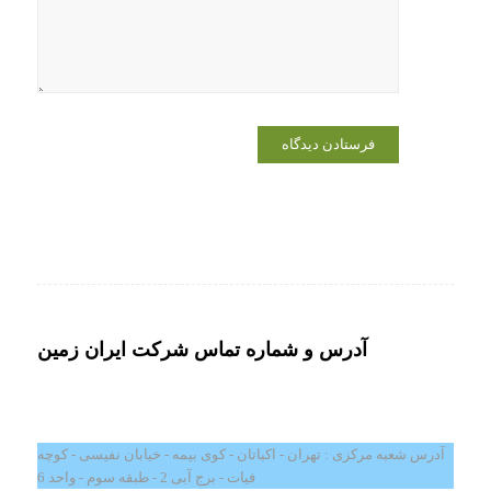
دیدگاهی
می‌نویسم.
آدرس و شماره تماس شرکت ایران زمین
آدرس شعبه مرکزی : تهران - اکباتان - کوی بیمه - خیابان نفیسی - کوچه
فیات - برج آبی 2 - طبقه سوم - واحد 6