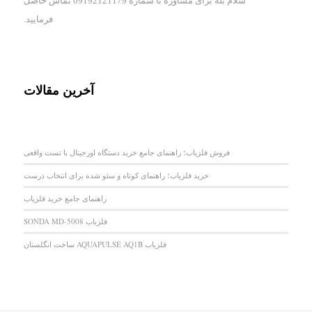
سلام بله برای مشاوره با شماره 09192121179 تماس حاصل
فرمایید.
آخرین مقالات
فروش فلزیاب؛ راهنمای جامع خرید دستگاه اورجینال با تست واقعی
خرید فلزیاب؛ راهنمای کوتاه و سئو شده برای انتخاب درست
راهنمای جامع خرید فلزیاب
فلزیاب SONDA MD-5008
فلزیاب AQUAPULSE AQ1B ساخت انگلستان