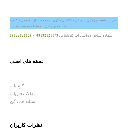
آدرس شعبه مرکزی : تهران - اکباتان - کوی بیمه - خیابان نفیسی - کوچه
فیات - برج آبی 2 - طبقه سوم - واحد 6
شماره تماس و واتس آپ کارشناس
09192121179
-
09022121179
دسته های اصلی
گنج یاب
مقالات فلزیاب
نشانه های گنج
نظرات کاربران