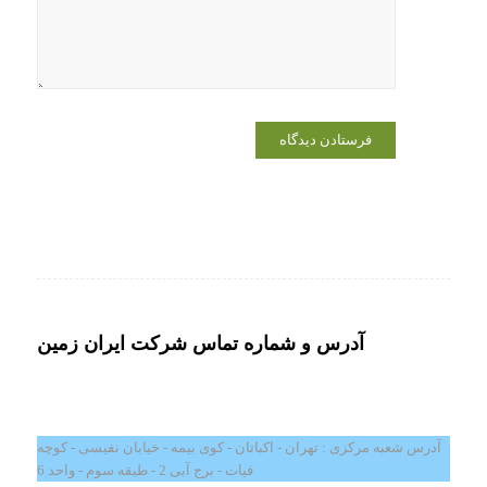
دیدگاهی
می‌نویسم.
آدرس و شماره تماس شرکت ایران زمین
آدرس شعبه مرکزی : تهران - اکباتان - کوی بیمه - خیابان نفیسی - کوچه
فیات - برج آبی 2 - طبقه سوم - واحد 6