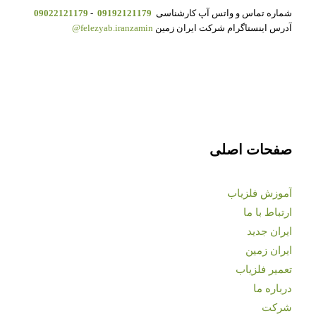
شماره تماس و واتس آپ کارشناسی
09192121179
-
09022121179
آدرس اینستاگرام شرکت ایران زمین
felezyab.iranzamin@
صفحات اصلی
آموزش فلزیاب
ارتباط با ما
ایران جدید
ایران زمین
تعمیر فلزیاب
درباره ما
شرکت