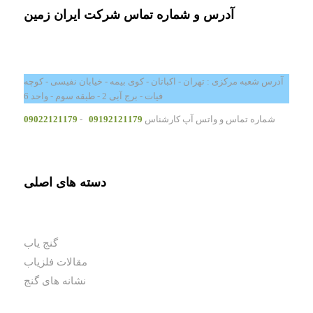
آدرس و شماره تماس شرکت ایران زمین
آدرس شعبه مرکزی : تهران - اکباتان - کوی بیمه - خیابان نفیسی - کوچه
فیات - برج آبی 2 - طبقه سوم - واحد 6
شماره تماس و واتس آپ کارشناس
09192121179
-
09022121179
دسته های اصلی
گنج یاب
مقالات فلزیاب
نشانه های گنج