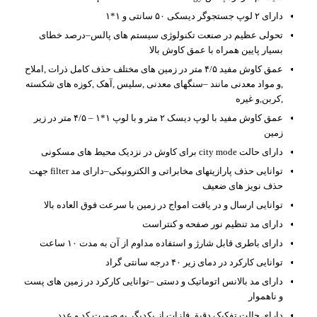
دارای ۲ لوپ جستجوگر دیسکی ۵۰ سانتی و ۱*۱
تحولی عظیم در صنعت تکنولوژی سیستم های پالس–درصد خطای
بسیار پایین همراه با عمق کاوش بالا
عمق کاوش مفید ۴/۵ متر در زمین های مختلف حذف کامل ذرات ,املاح
,و مواد معدنی مانند –سنگهای معدنی ,سلیس ,آهک ,کوزه های شکسته
,کربن,و غیره
عمق کاوش مفید با لوپ دیسک ۲ متر و با لوپ ۱*۱ – ۴/۵ متر در زیر
زمین
دارای حالت city mode برای کاوش در نزدیک محیط های مسکونی
توانایی حذف پارازیتهای مخابراتی و الکترونیکی–دارای مد filter جهت
حذف نویز های ضعیف
توانایی ارسال و در یافت امواج در زمین با سرعت فوق العاده بالا
دارای مد تنظیم نور صفحه و کنتراست
دارای باطری قابل شارژ و استفاده مداوم از آن به مدت ۱۰ ساعت
توانایی کارکرد در دمای زیر ۴۰ درجه سانتی گراد
دارای مد بالانس اتوماتیک و دستی –توانایی کارکرد در زمین های پست
و ناهموار
دارای حالت تفکیک دقیق فلزات از یکدیگر به صورت کد و عدد