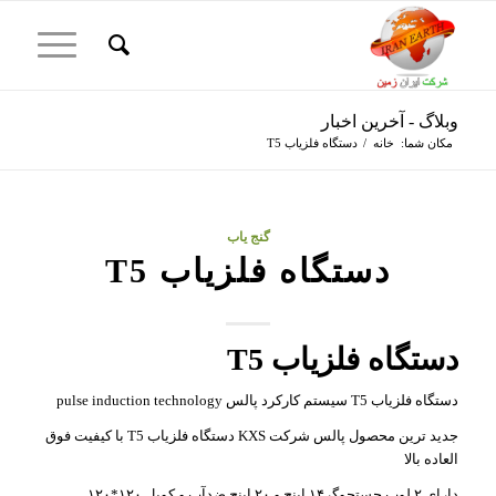
وبلاگ - آخرین اخبار
مکان شما:
خانه
/
دستگاه فلزیاب T5
گنج یاب
دستگاه فلزیاب T5
دستگاه فلزیاب T5
دستگاه فلزیاب T5 سیستم کارکرد پالس pulse induction technology
جدید ترین محصول پالس شرکت KXS دستگاه فلزیاب T5 با کیفیت فوق
العاده بالا
دارای ۲ لوپ جستجوگر۱۴ اینچ و ۲۰ اینچ ضدآب و کویل ۱۲۰*۱۲۰