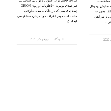
فلزات حجیم تر در عمق بالا توانایی شناسایی
نوکتا می NOKTA ME T.A 106 مشخصات
فلز طلای یونیزه *2فلزیاب اوریون ORION
 نمایش دیجیتال
(طلای قدیمی که در خاک به مدت طولانی
ا. مجهز به
مانده است ودر اطراف خود میدان مغناطیسی
 و غیر آهن.
ایجاد ک…
جو…
/
0 دیدگاه
جولای 25, 2026