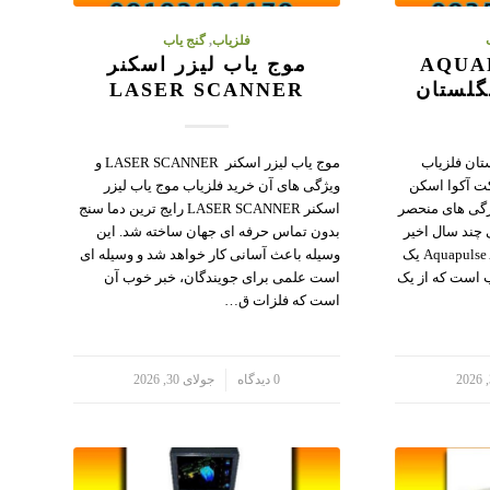
فلزیاب
,
گنج یاب
AQUAPUL
موج یاب لیزر اسکنر
LASER SCANNER
تان فلزیاب
موج یاب لیزر اسکنر LASER SCANNER و
اخت شرکت آکوا اسکن
ویژگی های آن خرید فلزیاب موج یاب لیزر
ژگی های منحصر
اسکنر LASER SCANNER رایج ترین دما سنج
 چند سال اخیر
بدون تماس حرفه ای جهان ساخته شد. این
پیدا کرده است. فلزیاب Aquapulse AQ1B یک
وسیله باعث آسانی کار خواهد شد و وسیله ای
 است که از یک
است علمی برای جویندگان، خبر خوب آن
است که فلزات ق…
/
0 دیدگاه
جولای 30, 2026