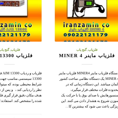
فلزیاب
,
گنج یاب
فلزیاب
,
گنج یاب
فلزیاب ماینر MINER 4
فلزیاب AJM 13300
دستگاه فلزیاب ماینر MINER4 فلزیاب ماینر
MINER 4 یک دستگاه نظامی ساخت کشور
13300 سیستمی مناسب جهت
لمان میباشد. این دستگاه زمانی که در
شرایط محیطی بوده، که میتوان
حدوده فلزات مختلف قرار میگیرد،
نظر را ردیابی کند ، و پس از 
نسورهایش با صدای بوق یا با حرکت یک
هدف مکان دقیق قرار گیری فل
وزن شروع به هشدار دادن می کنند. این
شده را مشخص کند. استفاده از ۲ رو
یژگی باعث می شود که بیشترین کا…