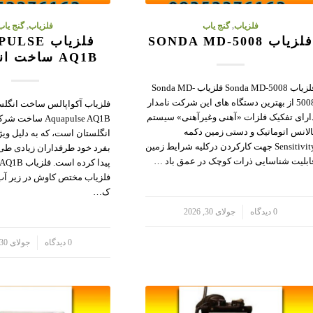
فلزیاب
,
گنج یاب
فلزیاب
,
گنج یاب
لزیاب SONDA MD-5008
فلزیاب SE
AQ1B ساخت انگلستان
فلزیاب Sonda MD-5008 فلزیاب Sonda MD-
5008 از بهترین دستگاه های این شرکت نامدار
فلزیاب آکواپالس ساخت انگلس
ارای تفکیک فلزات «آهنی وغیرآهنی» سیستم
Aquapulse AQ1B س
الانس اتوماتیک و دستی زمین دکمه
انگلستان است، که به دلیل وی
Sensitivity جهت کارکردن درکلیه شرایط زمین
بفرد خود طرفداران زیادی طی
ابلیت شناسایی ذرات کوچک در عمق باد …
فلزیاب مختص کاوش در زیر آب
ک…
/
0 دیدگاه
جولای 30, 2026
/
0 دیدگاه
جولای 30, 2026