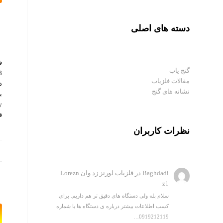
دسته های اصلی
ف
گنج یاب
مقالات فلزیاب
د
نشانه های گنج
ب
ق
نظرات کاربران
Baghdadi
در
فلزیاب لورنز زد وان Lorezn
z1
سلام بله ولی دستگاه های دقیق تر هم داریم. برای
کسب اطلاعات بیشتر درباره ی دستگاه ها با شماره
0919212119…