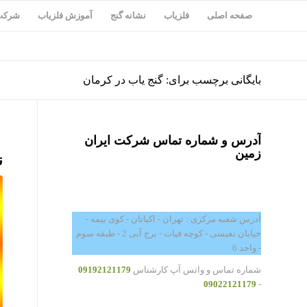
صفحه اصلی
فلزیاب
نشانه گنج
آموزش فلزیاب
شرکت 
بایگانی برچسب برای: گنج یاب در کرمان
آدرس و شماره تماس شرکت ایران
زمین
ن
آدرس شعبه مرکزی : تهران - اکباتان - کوی بیمه -
خیابان نفیسی - کوچه فیات - برج آبی 2 - طبقه سوم
- واحد 6
شماره تماس و واتس آپ کارشناس
09192121179
09022121179
-