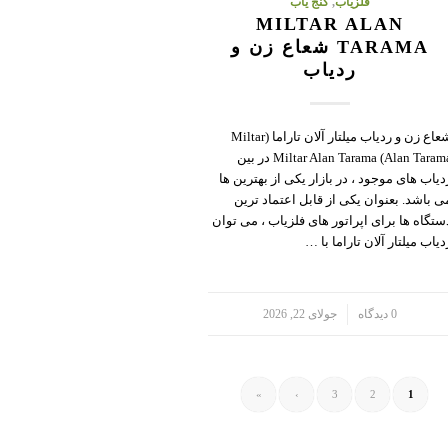
فلزیاب
,
گنج یاب
MILTAR ALAN
TARAMA شعاع زن و
ردیاب
شعاع زن و ردیاب میلتار آلان تاراما (Miltar
Alan Tarama) Miltar Alan Tarama در بین
دیاب های موجود ، در بازار یکی از بهترین ها
ی باشد. بعنوان یکی از قابل اعتماد ترین
ستگاه ها برای اپراتور های فلزیاب ، می توان
دیاب میلتار آلان تاراما با …
/
0 دیدگاه
جولای 22, 2026
»
›
3
2
1