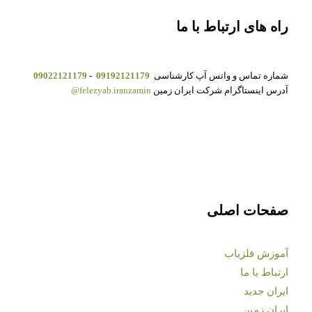
راه های ارتباط با ما
شماره تماس و واتس آپ کارشناسی
09192121179
-
09022121179
آدرس اینستاگرام شرکت ایران زمین
felezyab.iranzamin@
صفحات اصلی
آموزش فلزیاب
ارتباط با ما
ایران جدید
ایران زمین