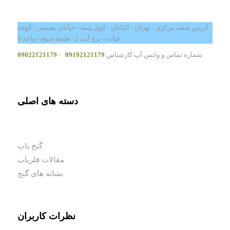
آدرس شعبه مرکزی : تهران - اکباتان - کوی بیمه - خیابان نفیسی - کوچه
فیات - برج آبی 2 - طبقه سوم - واحد 6
شماره تماس و واتس آپ کارشناس
09192121179
-
09022121179
دسته های اصلی
گنج یاب
مقالات فلزیاب
نشانه های گنج
نظرات کاربران