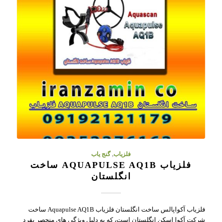
فلزیاب
,
گنج یاب
فلزیاب AQUAPULSE AQ1B ساخت
انگلستان
فلزیاب آکواپالس ساخت انگلستان فلزیاب Aquapulse AQ1B ساخت
شرکت آکوا اسکن انگلستان است، که به دلیل ویژگی های منحصر بفرد