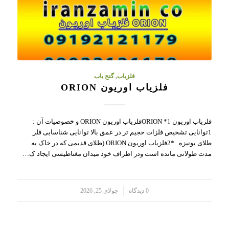
فلزیاب
,
گنج یاب
فلزیاب اوریون ORION
فلزیاب اوریون ORION *1فلزیاب اوریون ORION و خصوصیات آن :
1توانایی تشخیص فلزات حجیم تر در عمق بالا توانایی شناسایی فلز
طلای یونیزه *2فلزیاب اوریون ORION (طلای قدیمی که در خاک به
مدت طولانی مانده است ودر اطراف خود میدان مغناطیسی ایجاد ک…
/
0 دیدگاه
جولای 25, 2026