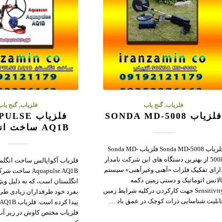
فلزیاب
,
گنج یاب
فلزیاب
,
گنج یاب
لزیاب SONDA MD-5008
فلزیاب SE
AQ1B ساخت انگلستان
فلزیاب Sonda MD-5008 فلزیاب Sonda MD-
5008 از بهترین دستگاه های این شرکت نامدار
فلزیاب آکواپالس ساخت انگلس
ارای تفکیک فلزات «آهنی وغیرآهنی» سیستم
Aquapulse AQ1B س
الانس اتوماتیک و دستی زمین دکمه
انگلستان است، که به دلیل وی
Sensitivity جهت کارکردن درکلیه شرایط زمین
بفرد خود طرفداران زیادی طی
ابلیت شناسایی ذرات کوچک در عمق باد …
فلزیاب مختص کاوش در زیر آب