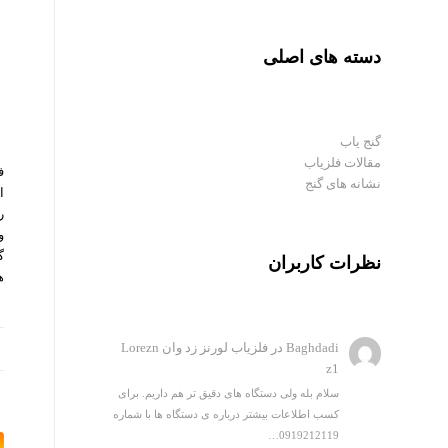
دسته های اصلی
گنج یاب
مقالات فلزیاب
ف
نشانه های گنج
ا
ر
و
گ
نظرات کاربران
ه
Baghdadi
در
فلزیاب لورنز زد وان Lorezn
z1
سلام بله ولی دستگاه های دقیق تر هم داریم. برای
کسب اطلاعات بیشتر درباره ی دستگاه ها با شماره
0919212119…