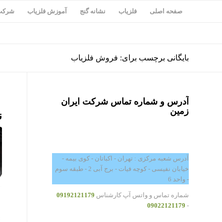
صفحه اصلی
فلزیاب
نشانه گنج
آموزش فلزیاب
شرکت 
بایگانی برچسب برای: فروش فلزیاب
آدرس و شماره تماس شرکت ایران
زمین
ن
آدرس شعبه مرکزی : تهران - اکباتان - کوی بیمه -
خیابان نفیسی - کوچه فیات - برج آبی 2 - طبقه سوم
- واحد 6
شماره تماس و واتس آپ کارشناس
09192121179
09022121179
-