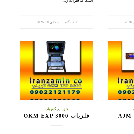
است که فلزات ق…
/
0 دیدگاه
جولای 30, 2026
فلزیاب
,
گنج یاب
فلزیاب OKM EXP 3000