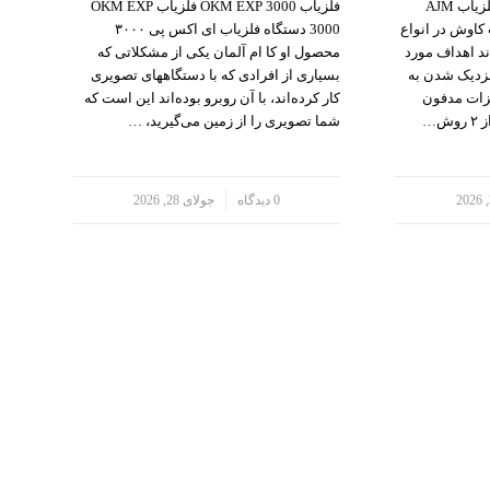
فلزیاب و ردیاب AJM 13300 فلزیاب AJM
فلزیاب OKM EXP 3000 فلزیاب OKM EXP
 کاوش در انواع
3000 دستگاه فلزیاب ای اکس پی ۳۰۰۰
د اهداف مورد
محصول او کا ام آلمان یکی از مشکلاتی که
نزدیک شدن به
بسیاری از افرادی که با دستگاههای تصویری
زات مدفون
کار کرده‌اند، با آن روبرو بوده‌اند این است که
ش…
شما تصویری را از زمین می‌گیرید، …
/
0 دیدگاه
جولای 28, 2026