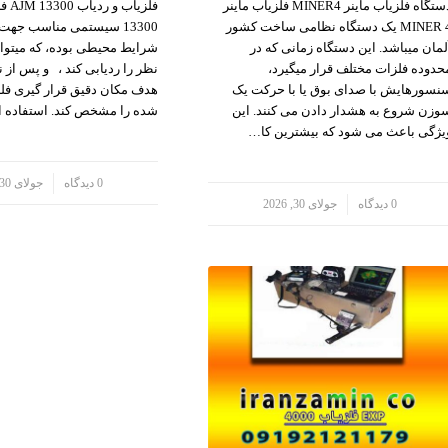
دستگاه فلزیاب ماینر MINER4 فلزیاب ماینر
MINER 4 یک دستگاه نظامی ساخت کشور
13300 سیستمی مناسب جهت
لمان میباشد. این دستگاه زمانی که در
شرایط محیطی بوده، که میتوان
حدوده فلزات مختلف قرار میگیرد،
نظر را ردیابی کند ، و پس از 
نسورهایش با صدای بوق یا با حرکت یک
هدف مکان دقیق قرار گیری فل
وزن شروع به هشدار دادن می کنند. این
شده را مشخص کند. استفاده از ۲ رو
یژگی باعث می شود که بیشترین کا…
/
0 دیدگاه
جولای 30, 2026
/
0 دیدگاه
جولای 30, 2026