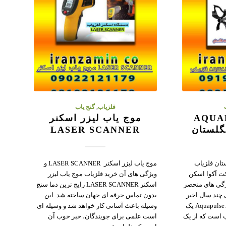
فلزیاب
,
گنج یاب
AQUAPUL
موج یاب لیزر اسکنر
LASER SCANNER
تان فلزیاب
موج یاب لیزر اسکنر LASER SCANNER و
اخت شرکت آکوا اسکن
ویژگی های آن خرید فلزیاب موج یاب لیزر
ژگی های منحصر
اسکنر LASER SCANNER رایج ترین دما سنج
 چند سال اخیر
بدون تماس حرفه ای جهان ساخته شد. این
پیدا کرده است. فلزیاب Aquapulse AQ1B یک
وسیله باعث آسانی کار خواهد شد و وسیله ای
 است که از یک
است علمی برای جویندگان، خبر خوب آن