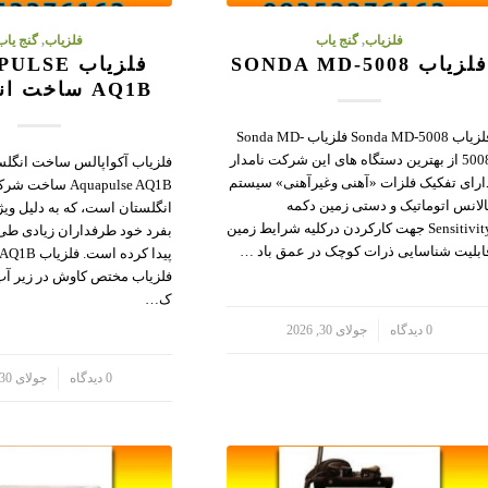
فلزیاب
,
گنج یاب
فلزیاب
,
گنج یاب
لزیاب SONDA MD-5008
فلزیاب SE
AQ1B ساخت انگلستان
فلزیاب Sonda MD-5008 فلزیاب Sonda MD-
5008 از بهترین دستگاه های این شرکت نامدار
فلزیاب آکواپالس ساخت انگلس
ارای تفکیک فلزات «آهنی وغیرآهنی» سیستم
Aquapulse AQ1B س
الانس اتوماتیک و دستی زمین دکمه
انگلستان است، که به دلیل وی
Sensitivity جهت کارکردن درکلیه شرایط زمین
بفرد خود طرفداران زیادی طی
ابلیت شناسایی ذرات کوچک در عمق باد …
فلزیاب مختص کاوش در زیر آب
ک…
/
0 دیدگاه
جولای 30, 2026
/
0 دیدگاه
جولای 30, 2026