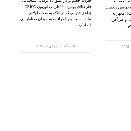
فلزات حجیم تر در عمق بالا توانایی شناسایی
نوکتا می NOKTA ME T.A 106 مشخصات
فلز طلای یونیزه *2فلزیاب اوریون ORION
 نمایش دیجیتال
(طلای قدیمی که در خاک به مدت طولانی
ا. مجهز به
مانده است ودر اطراف خود میدان مغناطیسی
 و غیر آهن.
ایجاد ک…
جو…
/
0 دیدگاه
جولای 25, 2026