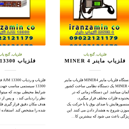
فلزیاب
,
گنج یاب
فلزیاب
,
گنج یاب
فلزیاب ماینر MINER 4
فلزیاب AJM 13300
دستگاه فلزیاب ماینر MINER4 فلزیاب ماینر
MINER 4 یک دستگاه نظامی ساخت کشور
13300 سیستمی مناسب جهت
لمان میباشد. این دستگاه زمانی که در
شرایط محیطی بوده، که میتوان
حدوده فلزات مختلف قرار میگیرد،
نظر را ردیابی کند ، و پس از 
نسورهایش با صدای بوق یا با حرکت یک
هدف مکان دقیق قرار گیری فل
وزن شروع به هشدار دادن می کنند. این
شده را مشخص کند. استفاده از ۲ رو
یژگی باعث می شود که بیشترین کا…