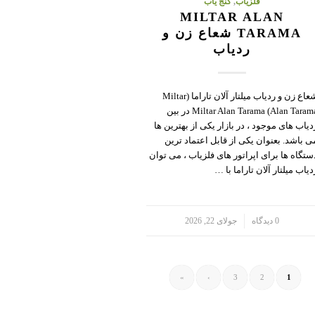
فلزیاب
,
گنج یاب
MILTAR ALAN
TARAMA شعاع زن و
ردیاب
شعاع زن و ردیاب میلتار آلان تاراما (Miltar
Alan Tarama) Miltar Alan Tarama در بین
دیاب های موجود ، در بازار یکی از بهترین ها
ی باشد. بعنوان یکی از قابل اعتماد ترین
ستگاه ها برای اپراتور های فلزیاب ، می توان
دیاب میلتار آلان تاراما با …
/
0 دیدگاه
جولای 22, 2026
»
›
3
2
1