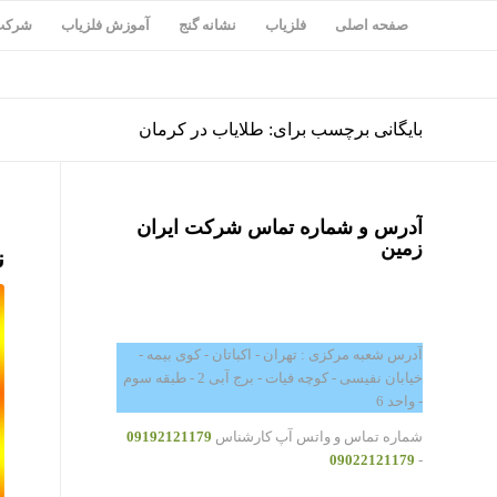
صفحه اصلی
فلزیاب
نشانه گنج
آموزش فلزیاب
شرکت 
بایگانی برچسب برای: طلایاب در کرمان
آدرس و شماره تماس شرکت ایران
زمین
ن
آدرس شعبه مرکزی : تهران - اکباتان - کوی بیمه -
خیابان نفیسی - کوچه فیات - برج آبی 2 - طبقه سوم
- واحد 6
شماره تماس و واتس آپ کارشناس
09192121179
09022121179
-