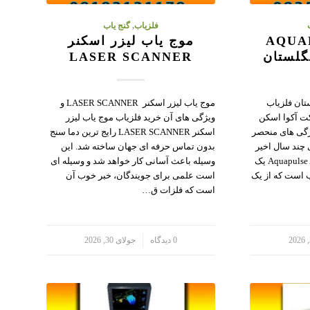
فلزیاب
,
گنج یاب
AQUAPUL
موج یاب لیزر اسکنر
LASER SCANNER
تان فلزیاب
موج یاب لیزر اسکنر LASER SCANNER و
اخت شرکت آکوا اسکن
ویژگی های آن خرید فلزیاب موج یاب لیزر
ژگی های منحصر
اسکنر LASER SCANNER رایج ترین دما سنج
 چند سال اخیر
بدون تماس حرفه ای جهان ساخته شد. این
پیدا کرده است. فلزیاب Aquapulse AQ1B یک
وسیله باعث آسانی کار خواهد شد و وسیله ای
 است که از یک
است علمی برای جویندگان، خبر خوب آن
است که فلزات ق…
/
0 دیدگاه
جولای 30, 2026