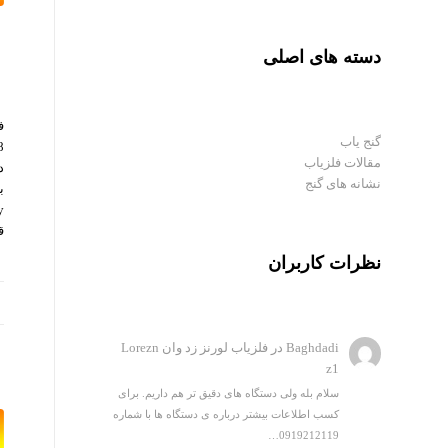
دسته های اصلی
ف
گنج یاب
مقالات فلزیاب
د
نشانه های گنج
ب
ق
نظرات کاربران
Baghdadi
در
فلزیاب لورنز زد وان Lorezn
z1
سلام بله ولی دستگاه های دقیق تر هم داریم. برای
کسب اطلاعات بیشتر درباره ی دستگاه ها با شماره
0919212119…