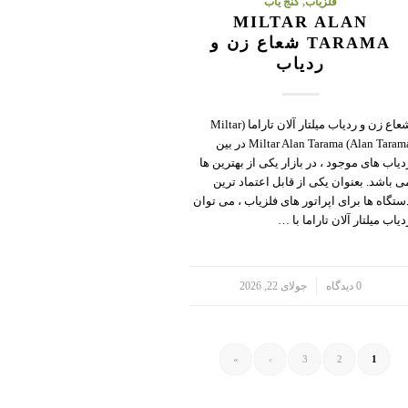
فلزیاب
,
گنج یاب
MILTAR ALAN
TARAMA شعاع زن و
ردیاب
شعاع زن و ردیاب میلتار آلان تاراما (Miltar
Alan Tarama) Miltar Alan Tarama در بین
دیاب های موجود ، در بازار یکی از بهترین ها
ی باشد. بعنوان یکی از قابل اعتماد ترین
ستگاه ها برای اپراتور های فلزیاب ، می توان
دیاب میلتار آلان تاراما با …
/
0 دیدگاه
جولای 22, 2026
»
›
3
2
1