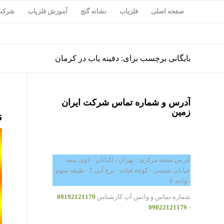
صفحه اصلی
فلزیاب
نشانه گنج
آموزش فلزیاب
شرکت 
بایگانی برچسب برای: دفینه یاب در کرمان
آدرس و شماره تماس شرکت ایران
زمین
ن
آدرس شعبه مرکزی : تهران - اکباتان - کوی بیمه -
خیابان نفیسی - کوچه فیات - برج آبی 2 - طبقه سوم
- واحد 6
شماره تماس و واتس آپ کارشناس
09192121179
09022121179
-