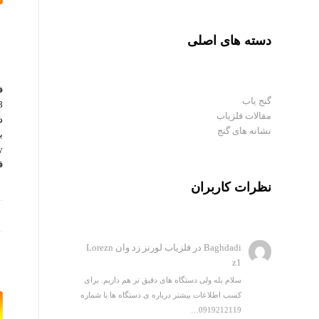
دسته های اصلی
ف
گنج یاب
مقالات فلزیاب
د
نشانه های گنج
ب
ق
نظرات کاربران
Baghdadi
در
فلزیاب لورنز زد وان Lorezn
z1
سلام بله ولی دستگاه های دقیق تر هم داریم. برای
کسب اطلاعات بیشتر درباره ی دستگاه ها با شماره
0919212119…