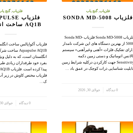
فلزیاب
,
گنج یاب
فلزیاب
,
گنج یاب
لزیاب SONDA MD-5008
فلزیاب SE
AQ1B ساخت انگلستان
فلزیاب Sonda MD-5008 فلزیاب Sonda MD-
5008 از بهترین دستگاه های این شرکت نامدار
فلزیاب آکواپالس ساخت انگلس
ارای تفکیک فلزات «آهنی وغیرآهنی» سیستم
Aquapulse AQ1B س
الانس اتوماتیک و دستی زمین دکمه
انگلستان است، که به دلیل وی
Sensitivity جهت کارکردن درکلیه شرایط زمین
بفرد خود طرفداران زیادی طی
ابلیت شناسایی ذرات کوچک در عمق باد …
فلزیاب مختص کاوش در زیر آب
ک…
/
0 دیدگاه
جولای 30, 2026
/
0 دیدگاه
جولای 30, 2026