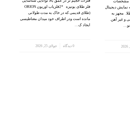
فلزات حجیم تر در عمق بالا توانایی شناسایی
نوکتا می NOKTA ME T.A 106 مشخصات
فلز طلای یونیزه *2فلزیاب اوریون ORION
 نمایش دیجیتال
(طلای قدیمی که در خاک به مدت طولانی
ا. مجهز به
مانده است ودر اطراف خود میدان مغناطیسی
 و غیر آهن.
ایجاد ک…
جو…
/
0 دیدگاه
جولای 25, 2026