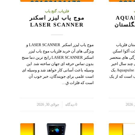
فلزیاب
,
گنج یاب
AQUAPUL
موج یاب لیزر اسکنر
LASER SCANNER
تان فلزیاب
موج یاب لیزر اسکنر LASER SCANNER و
اخت شرکت آکوا اسکن
ویژگی های آن خرید فلزیاب موج یاب لیزر
ژگی های منحصر
اسکنر LASER SCANNER رایج ترین دما سنج
 چند سال اخیر
بدون تماس حرفه ای جهان ساخته شد. این
پیدا کرده است. فلزیاب Aquapulse AQ1B یک
وسیله باعث آسانی کار خواهد شد و وسیله ای
 است که از یک
است علمی برای جویندگان، خبر خوب آن
است که فلزات ق…
/
0 دیدگاه
جولای 30, 2026