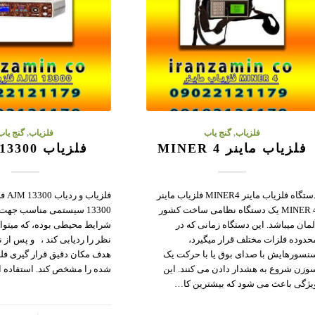
فلزیاب
,
گنج یاب
فلزیاب
,
گنج یاب
فلزیاب ماینر MINER 4
فلزیاب AJM 13300
دستگاه فلزیاب ماینر MINER4 فلزیاب ماینر
MINER 4 یک دستگاه نظامی ساخت کشور
13300 سیستمی مناسب جهت
لمان میباشد. این دستگاه زمانی که در
شرایط محیطی بوده، که میتوان
حدوده فلزات مختلف قرار میگیرد،
نظر را ردیابی کند ، و پس از 
نسورهایش با صدای بوق یا با حرکت یک
هدف مکان دقیق قرار گیری فل
وزن شروع به هشدار دادن می کنند. این
شده را مشخص کند. استفاده از ۲ رو
یژگی باعث می شود که بیشترین کا…