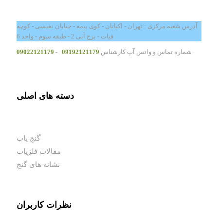
آدرس شعبه مرکزی : تهران - اکباتان - کوی بیمه - خیابان نفیسی - کوچه
فیات - برج آبی 2 - طبقه سوم - واحد 6
شماره تماس و واتس آپ کارشناس
09192121179
-
09022121179
دسته های اصلی
گنج یاب
مقالات فلزیاب
نشانه های گنج
نظرات کاربران