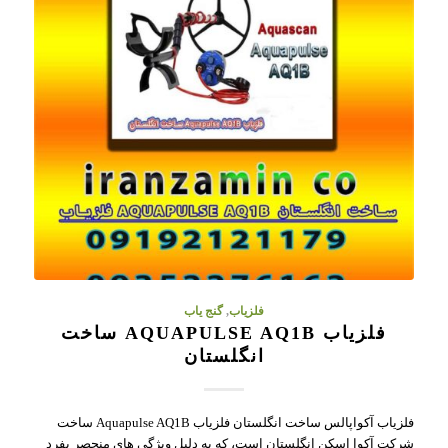
فلزیاب
,
گنج یاب
فلزیاب AQUAPULSE AQ1B ساخت
انگلستان
فلزیاب آکواپالس ساخت انگلستان فلزیاب Aquapulse AQ1B ساخت
شرکت آکوا اسکن انگلستان است، که به دلیل ویژگی های منحصر بفرد