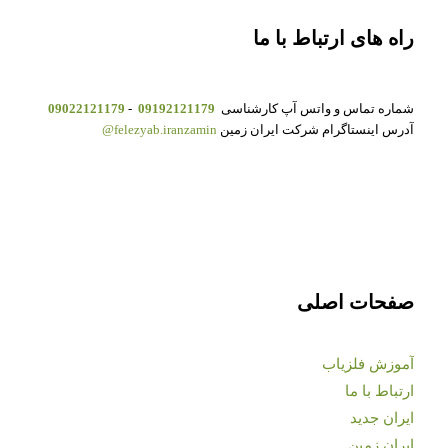
راه های ارتباط با ما
شماره تماس و واتس آپ کارشناسی
09192121179
-
09022121179
آدرس اینستاگرام شرکت ایران زمین
felezyab.iranzamin@
صفحات اصلی
آموزش فلزیاب
ارتباط با ما
ایران جدید
ایران زمین