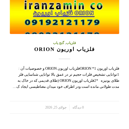
فلزیاب
,
گنج یاب
فلزیاب اوریون ORION
فلزیاب اوریون ORION *1فلزیاب اوریون ORION و خصوصیات آن :
1توانایی تشخیص فلزات حجیم تر در عمق بالا توانایی شناسایی فلز
طلای یونیزه *2فلزیاب اوریون ORION (طلای قدیمی که در خاک به
مدت طولانی مانده است ودر اطراف خود میدان مغناطیسی ایجاد ک…
/
0 دیدگاه
جولای 25, 2026