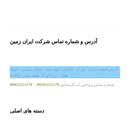
آدرس و شماره تماس شرکت ایران زمین
آدرس شعبه مرکزی : تهران - اکباتان - کوی بیمه - خیابان نفیسی - کوچه
فیات - برج آبی 2 - طبقه سوم - واحد 6
شماره تماس و واتس آپ کارشناس
09192121179
-
09022121179
دسته های اصلی