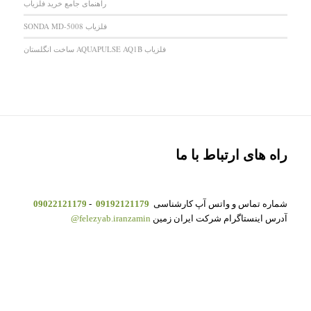
راهنمای جامع خرید فلزیاب
فلزیاب SONDA MD-5008
فلزیاب AQUAPULSE AQ1B ساخت انگلستان
راه های ارتباط با ما
شماره تماس و واتس آپ کارشناسی
09192121179
-
09022121179
آدرس اینستاگرام شرکت ایران زمین
felezyab.iranzamin@