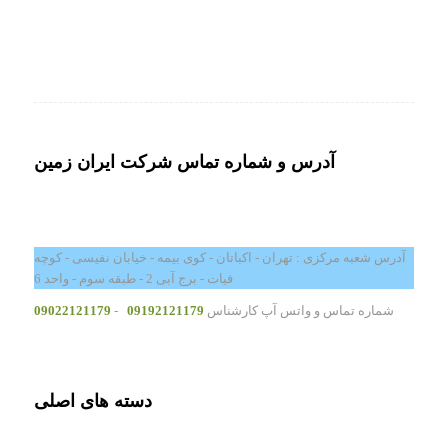
آدرس و شماره تماس شرکت ایران زمین
آدرس شعبه مرکزی : تهران - اکباتان - کوی بیمه - خیابان نفیسی - کوچه
فیات - برج آبی 2 - طبقه سوم - واحد 6
شماره تماس و واتس آپ کارشناس
09192121179
-
09022121179
دسته های اصلی