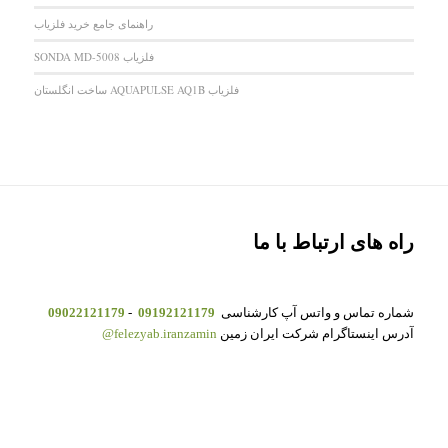
راهنمای جامع خرید فلزیاب
فلزیاب SONDA MD-5008
فلزیاب AQUAPULSE AQ1B ساخت انگلستان
راه های ارتباط با ما
شماره تماس و واتس آپ کارشناسی
09192121179
-
09022121179
آدرس اینستاگرام شرکت ایران زمین
felezyab.iranzamin@