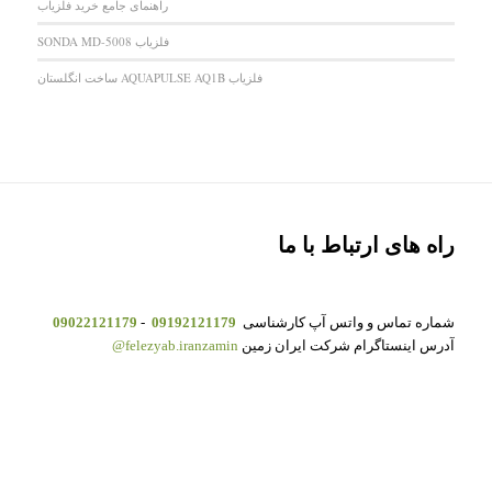
راهنمای جامع خرید فلزیاب
فلزیاب SONDA MD-5008
فلزیاب AQUAPULSE AQ1B ساخت انگلستان
راه های ارتباط با ما
شماره تماس و واتس آپ کارشناسی
09192121179
-
09022121179
آدرس اینستاگرام شرکت ایران زمین
felezyab.iranzamin@