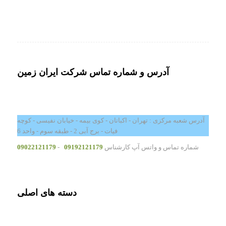
آدرس و شماره تماس شرکت ایران زمین
آدرس شعبه مرکزی : تهران - اکباتان - کوی بیمه - خیابان نفیسی - کوچه
فیات - برج آبی 2 - طبقه سوم - واحد 6
شماره تماس و واتس آپ کارشناس
09192121179
-
09022121179
دسته های اصلی