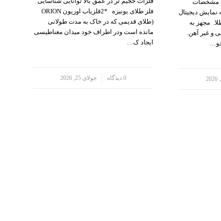
فلزات حجیم تر در عمق بالا توانایی شناسایی
نوکتا می NOKTA ME T.A 106 مشخصات
فلز طلای یونیزه *2فلزیاب اوریون ORION
 نمایش دیجیتال
(طلای قدیمی که در خاک به مدت طولانی
ا. مجهز به
مانده است ودر اطراف خود میدان مغناطیسی
 و غیر آهن.
ایجاد ک…
جو…
/
0 دیدگاه
جولای 25, 2026