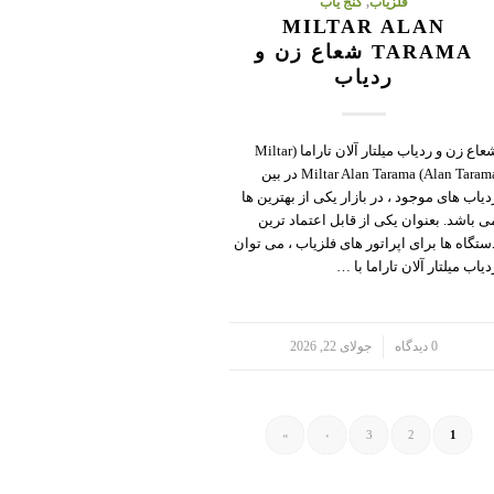
فلزیاب
,
گنج یاب
MILTAR ALAN
TARAMA شعاع زن و
ردیاب
شعاع زن و ردیاب میلتار آلان تاراما (Miltar
Alan Tarama) Miltar Alan Tarama در بین
دیاب های موجود ، در بازار یکی از بهترین ها
ی باشد. بعنوان یکی از قابل اعتماد ترین
ستگاه ها برای اپراتور های فلزیاب ، می توان
دیاب میلتار آلان تاراما با …
/
0 دیدگاه
جولای 22, 2026
»
›
3
2
1