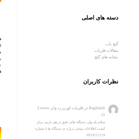
دسته های اصلی
ف
گنج یاب
مقالات فلزیاب
د
نشانه های گنج
ب
ق
نظرات کاربران
Baghdadi
در
فلزیاب لورنز زد وان Lorezn
z1
سلام بله ولی دستگاه های دقیق تر هم داریم. برای
کسب اطلاعات بیشتر درباره ی دستگاه ها با شماره
0919212119…