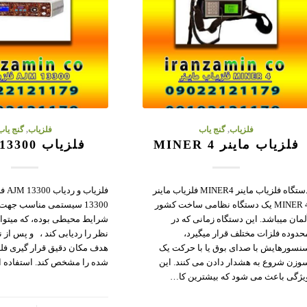
فلزیاب
,
گنج یاب
فلزیاب
,
گنج یاب
فلزیاب ماینر MINER 4
فلزیاب AJM 13300
دستگاه فلزیاب ماینر MINER4 فلزیاب ماینر
MINER 4 یک دستگاه نظامی ساخت کشور
13300 سیستمی مناسب جهت
لمان میباشد. این دستگاه زمانی که در
شرایط محیطی بوده، که میتوان
حدوده فلزات مختلف قرار میگیرد،
نظر را ردیابی کند ، و پس از 
نسورهایش با صدای بوق یا با حرکت یک
هدف مکان دقیق قرار گیری فل
وزن شروع به هشدار دادن می کنند. این
شده را مشخص کند. استفاده از ۲ رو
یژگی باعث می شود که بیشترین کا…