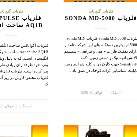
فلزیاب
,
گنج یاب
فلزیاب
,
گنج یاب
لزیاب SONDA MD-5008
فلزیاب SE
AQ1B ساخت انگلستان
فلزیاب Sonda MD-5008 فلزیاب Sonda MD-
5008 از بهترین دستگاه های این شرکت نامدار
فلزیاب آکواپالس ساخت انگلس
ارای تفکیک فلزات «آهنی وغیرآهنی» سیستم
Aquapulse AQ1B س
الانس اتوماتیک و دستی زمین دکمه
انگلستان است، که به دلیل وی
Sensitivity جهت کارکردن درکلیه شرایط زمین
بفرد خود طرفداران زیادی طی
ابلیت شناسایی ذرات کوچک در عمق باد …
فلزیاب مختص کاوش در زیر آب
ک…
/
0 دیدگاه
جولای 30, 2026
/
0 دیدگاه
جولای 30, 2026