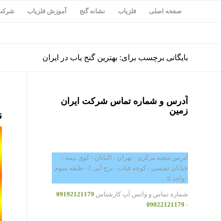
صفحه اصلی
فلزیاب
نشانه گنج
آموزش فلزیاب
شرکت 
بایگانی برچسب برای: بهترین گنج یاب در ایران
آدرس و شماره تماس شرکت ایران
زمین
ن
آدرس شعبه مرکزی : تهران - اکباتان - کوی بیمه -
خیابان نفیسی - کوچه فیات - برج آبی 2 - طبقه سوم
- واحد 6
شماره تماس و واتس آپ کارشناس
09192121179
09022121179
-