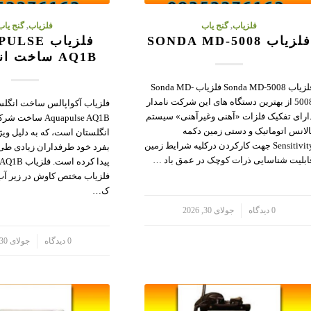
فلزیاب
,
گنج یاب
فلزیاب
,
گنج یاب
لزیاب SONDA MD-5008
فلزیاب SE
AQ1B ساخت انگلستان
فلزیاب Sonda MD-5008 فلزیاب Sonda MD-
5008 از بهترین دستگاه های این شرکت نامدار
فلزیاب آکواپالس ساخت انگلس
ارای تفکیک فلزات «آهنی وغیرآهنی» سیستم
Aquapulse AQ1B س
الانس اتوماتیک و دستی زمین دکمه
انگلستان است، که به دلیل وی
Sensitivity جهت کارکردن درکلیه شرایط زمین
بفرد خود طرفداران زیادی طی
ابلیت شناسایی ذرات کوچک در عمق باد …
فلزیاب مختص کاوش در زیر آب
ک…
/
0 دیدگاه
جولای 30, 2026
/
0 دیدگاه
جولای 30, 2026