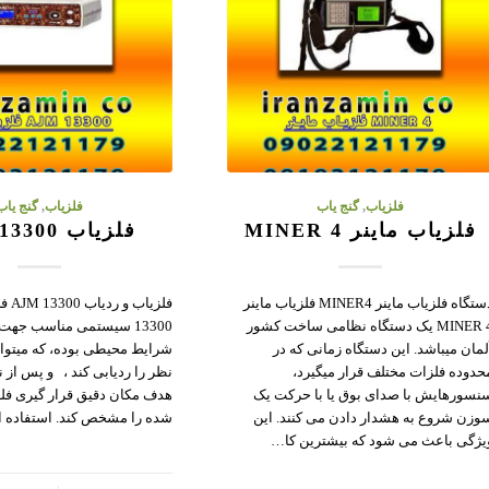
فلزیاب
,
گنج یاب
فلزیاب
,
گنج یاب
فلزیاب ماینر MINER 4
فلزیاب AJM 13300
دستگاه فلزیاب ماینر MINER4 فلزیاب ماینر
MINER 4 یک دستگاه نظامی ساخت کشور
13300 سیستمی مناسب جهت
لمان میباشد. این دستگاه زمانی که در
شرایط محیطی بوده، که میتوان
حدوده فلزات مختلف قرار میگیرد،
نظر را ردیابی کند ، و پس از 
نسورهایش با صدای بوق یا با حرکت یک
هدف مکان دقیق قرار گیری فل
وزن شروع به هشدار دادن می کنند. این
شده را مشخص کند. استفاده از ۲ رو
یژگی باعث می شود که بیشترین کا…