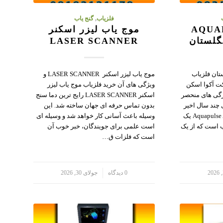
فلزیاب
,
گنج یاب
AQUAPUL
موج یاب لیزر اسکنر
LASER SCANNER
تان فلزیاب
موج یاب لیزر اسکنر LASER SCANNER و
اخت شرکت آکوا اسکن
ویژگی های آن خرید فلزیاب موج یاب لیزر
ژگی های منحصر
اسکنر LASER SCANNER رایج ترین دما سنج
 چند سال اخیر
بدون تماس حرفه ای جهان ساخته شد. این
پیدا کرده است. فلزیاب Aquapulse AQ1B یک
وسیله باعث آسانی کار خواهد شد و وسیله ای
 است که از یک
است علمی برای جویندگان، خبر خوب آن
است که فلزات ق…
/
0 دیدگاه
جولای 30, 2026