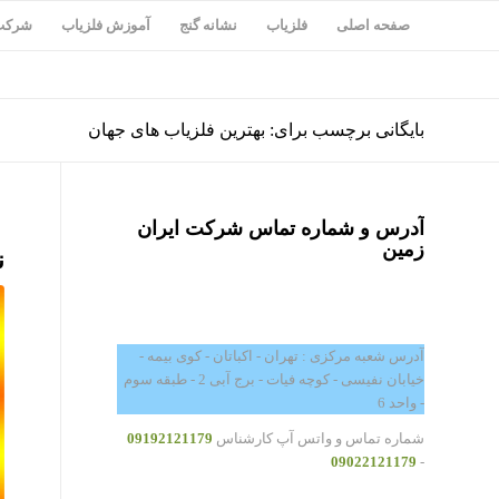
صفحه اصلی
فلزیاب
نشانه گنج
آموزش فلزیاب
شرکت 
بایگانی برچسب برای: بهترین فلزیاب های جهان
آدرس و شماره تماس شرکت ایران
زمین
ن
آدرس شعبه مرکزی : تهران - اکباتان - کوی بیمه -
خیابان نفیسی - کوچه فیات - برج آبی 2 - طبقه سوم
- واحد 6
شماره تماس و واتس آپ کارشناس
09192121179
09022121179
-