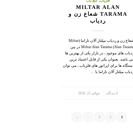
فلزیاب
,
گنج یاب
MILTAR ALAN
TARAMA شعاع زن و
ردیاب
شعاع زن و ردیاب میلتار آلان تاراما (Miltar
Alan Tarama) Miltar Alan Tarama در بین
دیاب های موجود ، در بازار یکی از بهترین ها
ی باشد. بعنوان یکی از قابل اعتماد ترین
ستگاه ها برای اپراتور های فلزیاب ، می توان
دیاب میلتار آلان تاراما با …
/
0 دیدگاه
جولای 22, 2026
»
›
3
2
1