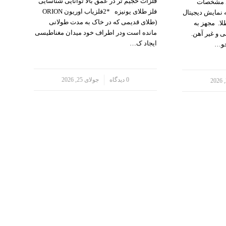
فلزات حجیم تر در عمق بالا توانایی شناسایی
نوکتا می NOKTA ME T.A 106 مشخصات
فلز طلای یونیزه *2فلزیاب اوریون ORION
 نمایش دیجیتال
(طلای قدیمی که در خاک به مدت طولانی
ا. مجهز به
مانده است ودر اطراف خود میدان مغناطیسی
 و غیر آهن.
ایجاد ک…
جو…
/
0 دیدگاه
جولای 25, 2026