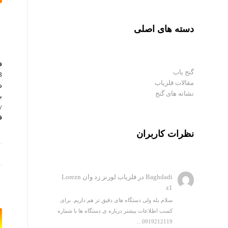
دسته های اصلی
ف
گنج یاب
مقالات فلزیاب
د
نشانه های گنج
ب
ق
نظرات کاربران
Baghdadi
در
فلزیاب لورنز زد وان Lorezn
z1
سلام بله ولی دستگاه های دقیق تر هم داریم. برای
کسب اطلاعات بیشتر درباره ی دستگاه ها با شماره
0919212119…