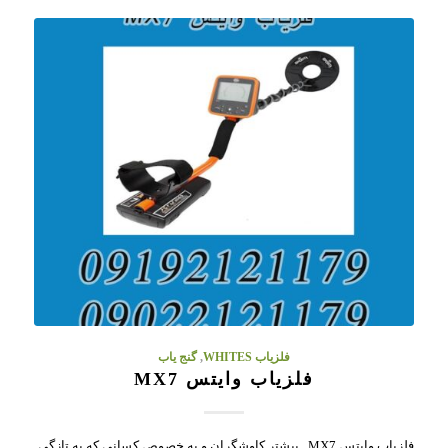
فلزیاب WHITES
,
گنج یاب
فلزیاب وایتس MX7
فلزیاب وایتس MX7 بیشتر کاوشگران و به خصوص کسانی که به تازگی