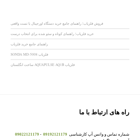
فروش فلزیاب؛ راهنمای جامع خرید دستگاه اورجینال با تست واقعی
خرید فلزیاب؛ راهنمای کوتاه و سئو شده برای انتخاب درست
راهنمای جامع خرید فلزیاب
فلزیاب SONDA MD-5008
فلزیاب AQUAPULSE AQ1B ساخت انگلستان
راه های ارتباط با ما
شماره تماس و واتس آپ کارشناسی
09192121179
-
09022121179