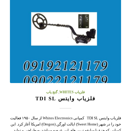
فلزیاب WHITES
,
گنج یاب
فلزیاب وایتس TDI SL
فلزیاب وایتس TDI SL کمپانی Whites Electronics از سال ۱۹۵۰ فعالیت
خود را در شهر (Sweet Home) ایالت اورگن (Oregon) امریکا آغاز کرد. این
کمپانی که جزء با سابقه ترین های این عرصه میباشد به طراحی و تولید