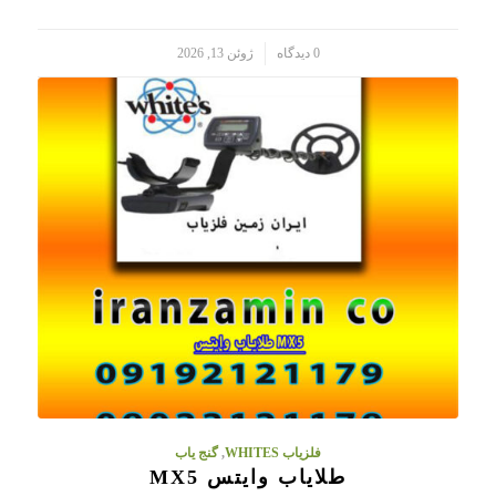
/
0 دیدگاه
ژوئن 13, 2026
فلزیاب WHITES
,
گنج یاب
طلایاب وایتس MX5