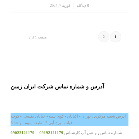
/
0 دیدگاه
فوریه 7, 2024
2
1
صفحه 1 از 2
آدرس و شماره تماس شرکت ایران زمین
آدرس شعبه مرکزی : تهران - اکباتان - کوی بیمه - خیابان نفیسی - کوچه
فیات - برج آبی 2 - طبقه سوم - واحد 6
شماره تماس و واتس آپ کارشناس
09192121179
-
09022121179