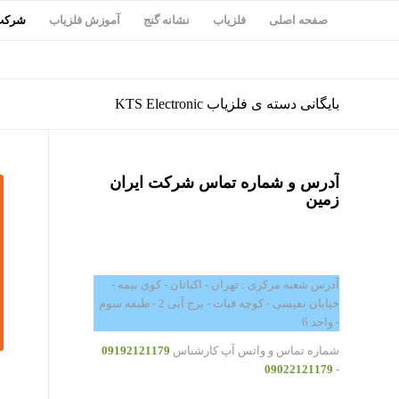
صفحه اصلی
فلزیاب
نشانه گنج
آموزش فلزیاب
شرکت 
بایگانی دسته ی فلزیاب KTS Electronic
آدرس و شماره تماس شرکت ایران
زمین
آدرس شعبه مرکزی : تهران - اکباتان - کوی بیمه -
خیابان نفیسی - کوچه فیات - برج آبی 2 - طبقه سوم
- واحد 6
شماره تماس و واتس آپ کارشناس
09192121179
09022121179
-