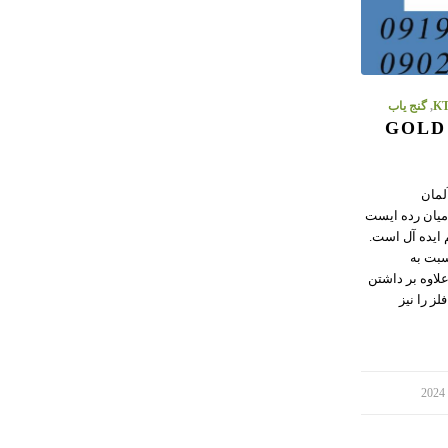
,
گنج یاب
ساخت آلمان
GOL دستگاه میان رده ایست
ایده آل است.
یاب GOLD ID-XL نسبت به
لاوه بر داشتن
لز را نیز