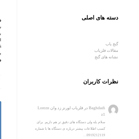
دسته های اصلی
ش
ب
ا
گنج یاب
مقالات فلزیاب
نشانه های گنج
و
نظرات کاربران
Baghdadi
در
فلزیاب لورنز زد وان Lorezn
z1
سلام بله ولی دستگاه های دقیق تر هم داریم. برای
کسب اطلاعات بیشتر درباره ی دستگاه ها با شماره
0919212119…