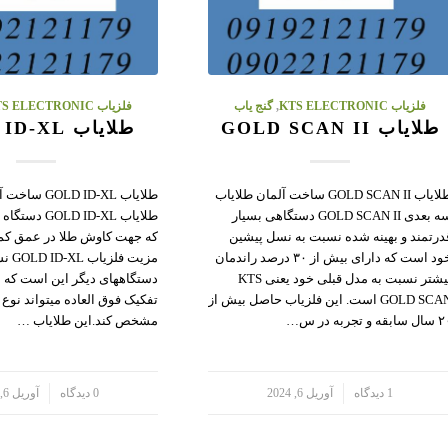
فلزیاب KTS ELECTRONIC
,
گنج یاب
فلزیاب KTS ELECTRONIC
طلایاب GOLD SCAN II
طلایاب GOLD ID-XL
طلایاب GOLD SCAN II ساخت آلمان طلایاب
طلایاب GOLD ID-XL 
سه بعدی GOLD SCAN II دستگاهی بسیار
طلایاب D ID-XL
درتمند و بهینه شده نسبت به نسل پیشین
که جهت کاوش طلا در عمق کم 
خود است که دارای بیش از ۳۰ درصد راندمان
مزیت فلز
بیشتر نسبت به مدل قبلی خود یعنی KTS
دستگاههای دیگر این است که ع
GOLD SCAN است. این فلزیاب حاصل بیش از
تفکیک فوق العاده میتواند نوع ف
ابقه و تجربه در س…
مشخص کند.این طلایاب …
/
1 دیدگاه
آوریل 6, 2024
/
0 دیدگاه
آوریل 6, 2024