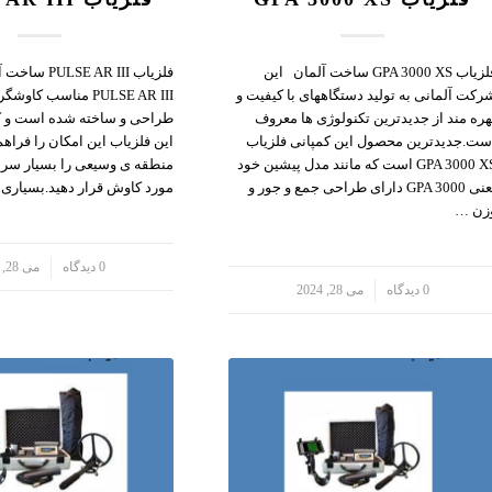
فلزیاب GPA 3000 XS ساخت آلمان این
فلزیاب  AR III
رکت آلمانی به تولید دستگاههای با کیفیت و
PULSE AR III مناسب ک
هره مند از جدیدترین تکنولوژی ها معروف
طراحی و ساخته شده است و ک
ست.جدیدترین محصول این کمپانی فلزیاب
این فلزیاب این امکان را فراهم
GPA 3000 XS است که مانند مدل پیشین خود
منطقه ی وسیعی را بسیار سریع
یعنی GPA 3000 دارای طراحی جمع و جور و
مورد کاوش قرار دهید.بسیاری
زن …
/
0 دیدگاه
می 28, 2024
/
0 دیدگاه
می 28, 2024