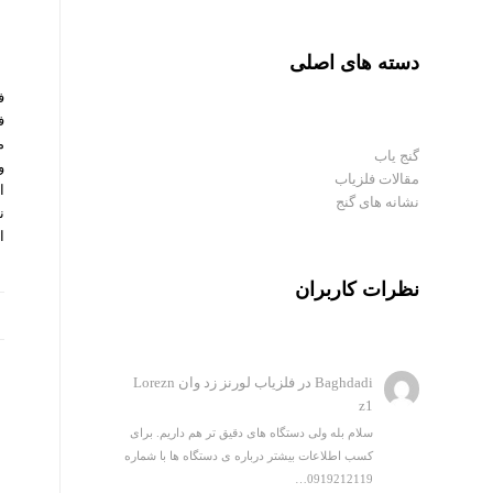
دسته های اصلی
ف
م
گنج یاب
و
مقالات فلزیاب
نشانه های گنج
ن
ا
نظرات کاربران
Baghdadi
در
فلزیاب لورنز زد وان Lorezn
z1
سلام بله ولی دستگاه های دقیق تر هم داریم. برای
کسب اطلاعات بیشتر درباره ی دستگاه ها با شماره
0919212119…