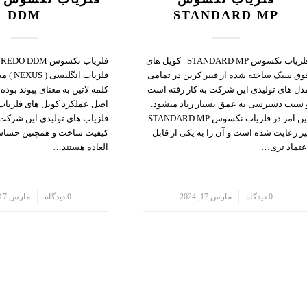
DDM
STANDARD MP
فلزیاب نکسوس STANDARD MP کویل های
وق سبک ساخته شده از فیبر کربن در تمامی
فلزیاب ا
دل های تولیدی این شرکت به کار رفته است
کلمه لاتین به معنای پیوند بود
 سبب دسترسی به عمق بسیار زیاد میشود.
اصل عملکرد کویل های فلزیاب 
این امر در فلزیاب نکسوس STANDARD MP
فلزیاب های تولیدی این شرکت د
یز رعایت شده است و آن را به یکی از قابل
کیفیت ساخت و همچنین حساس
عتماد تری…
العاده هستند…
/
0 دیدگاه
مارس 17, 2024
/
0 دیدگاه
مارس 17, 2024