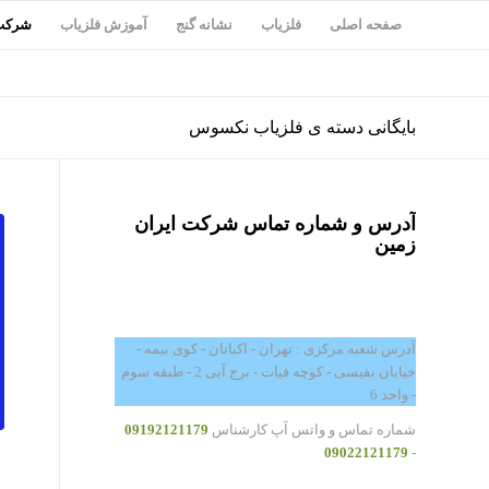
صفحه اصلی
فلزیاب
نشانه گنج
آموزش فلزیاب
شرکت 
بایگانی دسته ی فلزیاب نکسوس
آدرس و شماره تماس شرکت ایران
زمین
آدرس شعبه مرکزی : تهران - اکباتان - کوی بیمه -
خیابان نفیسی - کوچه فیات - برج آبی 2 - طبقه سوم
- واحد 6
شماره تماس و واتس آپ کارشناس
09192121179
09022121179
-