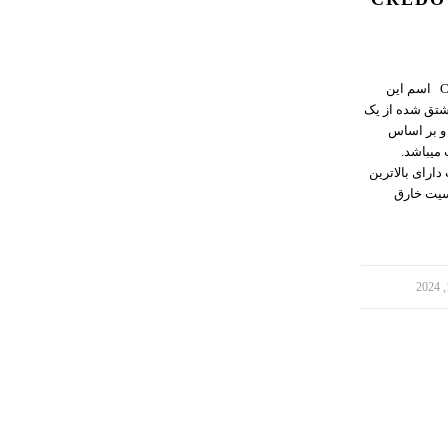
فلزیاب نکسوس CREDO DDM اسم این
نگلیسی ( NEXUS ) مشتق شده از یک
ه و بر اساس
میباشد.
ارای بالاترین
یت خارق