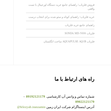
فروش فلزیاب؛ راهنمای جامع خرید دستگاه اورجینال با تست
واقعی
خرید فلزیاب؛ راهنمای کوتاه و سئو شده برای انتخاب درست
راهنمای جامع خرید فلزیاب
فلزیاب SONDA MD-5008
فلزیاب AQUAPULSE AQ1B ساخت انگلستان
راه های ارتباط با ما
شماره تماس و واتس آپ کارشناسی
09192121179
-
09022121179
آدرس اینستاگرام شرکت ایران زمین
felezyab.iranzamin@