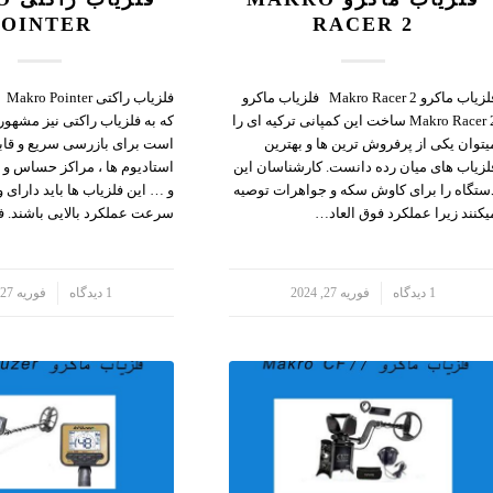
POINTER
RACER 2
فلزیاب ماکرو Makro Racer 2 فلزیاب ماکرو
فلز
Makro Racer 2 ساخت این کمپانی ترکیه ای را
که به فلزیاب راکتی نیز مشه
یتوان یکی از پرفروش ترین ها و بهترین
است برای بازرسی سریع و قاب
لزیاب های میان رده دانست. کارشناسان این
استادیوم ها ، مراکز حساس و ا
ستگاه را برای کاوش سکه و جواهرات توصیه
و … این فلزیاب ها باید دارای
یکنند زیرا عملکرد فوق العاد…
سرعت عملکرد بالایی باشند. ف
/
1 دیدگاه
فوریه 27, 2024
/
1 دیدگاه
فوریه 27, 2024