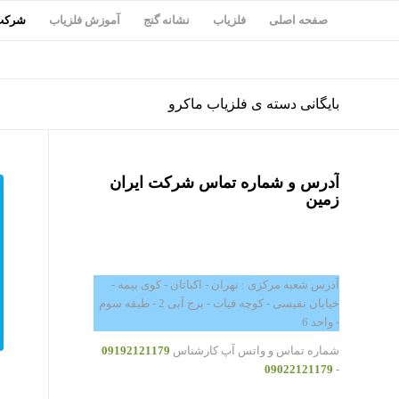
صفحه اصلی
فلزیاب
نشانه گنج
آموزش فلزیاب
شرکت 
بایگانی دسته ی فلزیاب ماکرو
آدرس و شماره تماس شرکت ایران
زمین
آدرس شعبه مرکزی : تهران - اکباتان - کوی بیمه -
خیابان نفیسی - کوچه فیات - برج آبی 2 - طبقه سوم
- واحد 6
شماره تماس و واتس آپ کارشناس
09192121179
09022121179
-