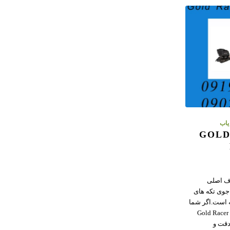
یاب
لزیاب ماکرو GOLD
 Gold Racer هدف اصلی
جوی تکه های
ه است.اگر شما
نیز به دنبال طلا هستید طلایاب Gold Racer
دقت و