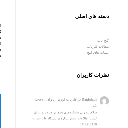
دسته های اصلی
م
گنج یاب
ف
مقالات فلزیاب
د
نشانه های گنج
م
نظرات کاربران
Baghdadi
در
فلزیاب لورنز زد وان Lorezn
z1
سلام بله ولی دستگاه های دقیق تر هم داریم. برای
کسب اطلاعات بیشتر درباره ی دستگاه ها با شماره
0919212119…