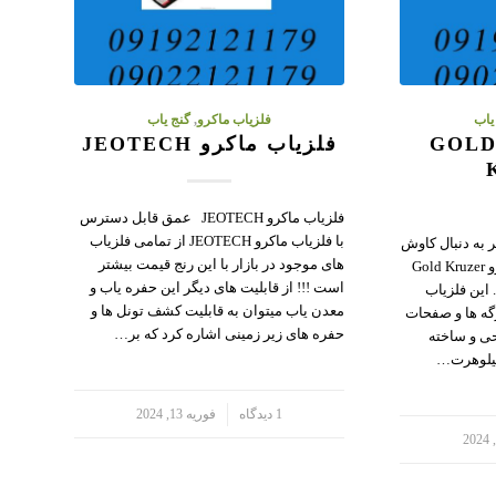
یاب
فلزیاب ماکرو
,
گنج یاب
لزیاب ماکرو GOLD
فلزیاب ماکرو JEOTECH
فلزیاب ماکرو JEOTECH عمق قابل دسترس
با فلزیاب ماکرو JEOTECH از تمامی فلزیاب
اکرو Gold Kruzer اگر به دنبال کاوش
های موجود در بازار با این رنج قیمت بیشتر
طلا و سکه هستید فلزیاب ماکرو Gold Kruzer
است !!! از قابلیت های دیگر این حفره یاب و
این فلزیاب
معدن یاب میتوان به قابلیت کشف تونل ها و
رگه ها و صفحات
حفره های زیر زمینی اشاره کرد که بر…
حی و ساخته
/
1 دیدگاه
فوریه 13, 2024