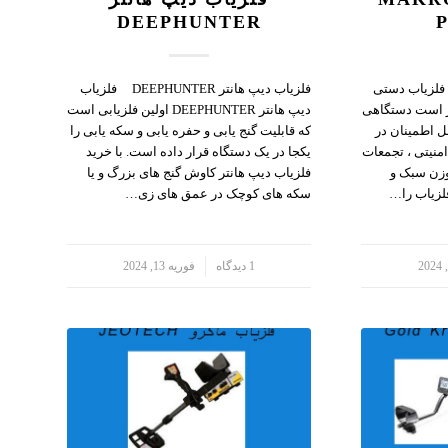
DEEPHUNTER
یاب راکتی Makro Pointer فلزیاب دستی
فلزیاب دیپ هانتر DEEPHUNTER فلزیاب
ور است دستگاهی
دیپ هانتر DEEPHUNTER اولین فلزیابی است
ل اطمینان در
که قابلیت گنج یابی و حفره یابی و سکه یابی را
منیتی ، تجمعات
یکجا در یک دستگاه قرار داده است. با خرید
 وزن سبک و
فلزیاب دیپ هانتر کاوش گنج های بزرگ و یا
لزیاب را…
سکه های کوچک در عمق های زی…
/
1 دیدگاه
فوریه 13, 2024