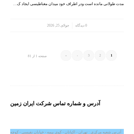
مدت طولانی مانده است ودر اطراف خود میدان مغناطیسی ایجاد ک…
/
0 دیدگاه
جولای 25, 2026
»
›
3
2
1
صفحه 1 از 81
آدرس و شماره تماس شرکت ایران زمین
آدرس شعبه مرکزی : تهران - اکباتان - کوی بیمه - خیابان نفیسی - کوچه