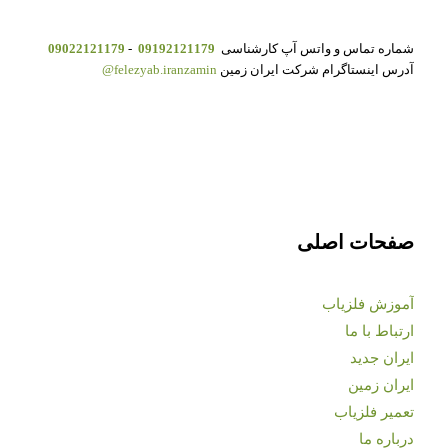
شماره تماس و واتس آپ کارشناسی
09192121179
-
09022121179
آدرس اینستاگرام شرکت ایران زمین
felezyab.iranzamin@
صفحات اصلی
آموزش فلزیاب
ارتباط با ما
ایران جدید
ایران زمین
تعمیر فلزیاب
درباره ما