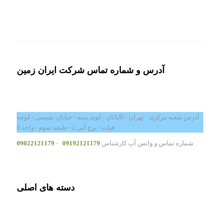
آدرس و شماره تماس شرکت ایران زمین
آدرس شعبه مرکزی : تهران - اکباتان - کوی بیمه - خیابان نفیسی - کوچه
فیات - برج آبی 2 - طبقه سوم - واحد 6
شماره تماس و واتس آپ کارشناس
09192121179
-
09022121179
دسته های اصلی