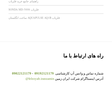
راهنمای جامع خرید فلزیاب
فلزیاب SONDA MD-5008
فلزیاب AQUAPULSE AQ1B ساخت انگلستان
راه های ارتباط با ما
شماره تماس و واتس آپ کارشناسی
09192121179
-
09022121179
آدرس اینستاگرام شرکت ایران زمین
felezyab.iranzamin@