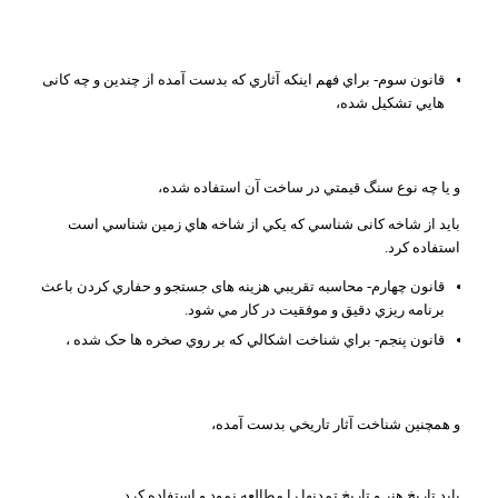
قانون سوم- براي فهم اينکه آثاري که بدست آمده از چندين و چه کانی
هايي تشکيل شده،
و يا چه نوع سنگ قيمتي در ساخت آن استفاده شده،
بايد از شاخه کانی شناسي که يکي از شاخه هاي زمين شناسي است
استفاده کرد.
قانون چهارم- محاسبه تقريبي هزينه های جستجو و حفاري کردن باعث
برنامه ريزي دقيق و موفقيت در کار مي شود.
قانون پنجم- براي شناخت اشکالي که بر روي صخره ها حک شده ،
و همچنين شناخت آثار تاريخي بدست آمده،
بايد تاريخ هنر و تاريخ تمدنها را مطالعه نمود و استفاده کرد.