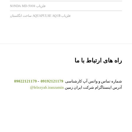
فلزیاب SONDA MD-5008
فلزیاب AQUAPULSE AQ1B ساخت انگلستان
راه های ارتباط با ما
شماره تماس و واتس آپ کارشناسی
09192121179
-
09022121179
آدرس اینستاگرام شرکت ایران زمین
felezyab.iranzamin@