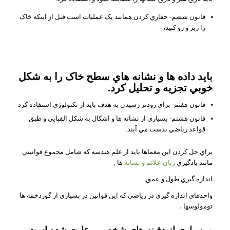
قانون ششم- حفاري کردن همانند يک عمليات است قبل از اينکه خاک
را زير و رو کنيد،
بايد داده ها و نشانه هاي سطح خاک را به شکل
خوبي تجزيه و تحليل کرد.
قانون هفتم- براي زودتر رسيدن به هدف بايد از تکنولوژي استفاده کرد
قانون هشتم- بسياري از نشانه ها و اشکال به شکل الفبايي و طبق
قواعد رياضي بدست مي آيند.
براي حل کردن اين معماها بايد از علم هندسه که شامل مجموع قوانيني
مانند يادگيري
زبان علائم و نشانه
ها ,
اندازه گيري طول و عمق,
واحدهاي اندازه گيري در رياضي که اين قوانين در بسياري از گوردخمه ها
تومولوسها ،
و بسياري از دفينه هاي شخصي رعايت شده است