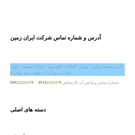
آدرس و شماره تماس شرکت ایران زمین
آدرس شعبه مرکزی : تهران - اکباتان - کوی بیمه - خیابان نفیسی - کوچه
فیات - برج آبی 2 - طبقه سوم - واحد 6
شماره تماس و واتس آپ کارشناس
09192121179
-
09022121179
دسته های اصلی