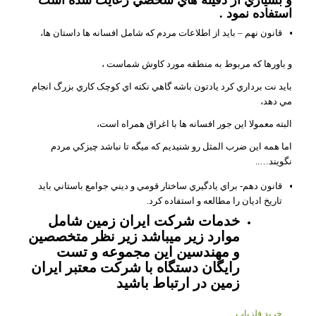
استفاده نمود .
قانون نهم – بايد از اطلاعات مردم که شامل افسانه ها داستان ها،
و باورها که مربوط به منطقه مورد کاوش شماست ،
باید نت برداري کرد يادتون باشه گاهي نکته اي کوچک کاري بزرگ انجام
مي دهد،
البته معمولا اين جور افسانه ها با اغراق همراه است،
اما همه اين ضرب المثل رو شنيديم که ميگه تا نباشد چيزکي مردم
نگويند…..
قانون دهم- براي يادگيري ساختار قومي و ديني جوامع باستاني بايد
تاريخ اديان را مطالعه و استفاده کرد.
خدمات شرکت ایران زمین شامل
موارد زیر میباشد زیر نظر متخصصین
و مهندسین این مجموعه و تست
رایگان دستگاه با شرکت معتبر ایران
زمین در ارتباط باشید
خرید فلزیاب