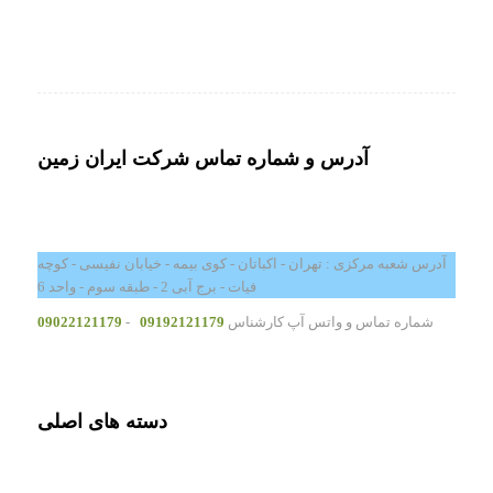
آدرس و شماره تماس شرکت ایران زمین
آدرس شعبه مرکزی : تهران - اکباتان - کوی بیمه - خیابان نفیسی - کوچه
فیات - برج آبی 2 - طبقه سوم - واحد 6
شماره تماس و واتس آپ کارشناس
09192121179
-
09022121179
دسته های اصلی