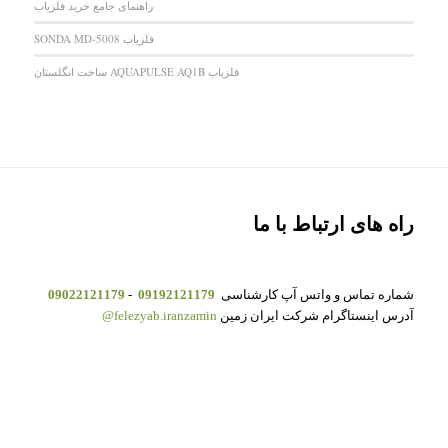
راهنمای جامع خرید فلزیاب
فلزیاب SONDA MD-5008
فلزیاب AQUAPULSE AQ1B ساخت انگلستان
راه های ارتباط با ما
شماره تماس و واتس آپ کارشناسی
09192121179
-
09022121179
آدرس اینستاگرام شرکت ایران زمین
felezyab.iranzamin@