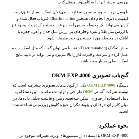
بررسی بیشتر آنها را به کامپیو‌تر منتقل کرد.
با وصل پروب سوپر سنسور به فلزیاب می‌توان اسکن بسیار دقیق‌تر و با
کیفیت بالاتری انجام داد، همچنینDiscrimination فلزیاب فعال ‌شده و
کاربر می‌تواند یک محوطه وسیع را به سرعت جستجو کرده و از وجود فلز
با ارزش مثل طلا و نقره و فلزهای بی‌ارزش مثل چدن و آهن، حفره یا
اتاقک در محوطه مورد جستجوی خود مطمئن شود.
بخش تفکیک (Discrimination): تقریبا می توان گفت که مثل اسکن زنده
عمل کرده و سرعت و قدرت کار را بالا می‌برد و می تواند در تایید نتایج
اسکن اصلی بسیار مفید باشد.
گنج‌یاب تصویری OKM EXP 4000
دستگاه
OKM EXP 4000
یکی از گنج‌یاب‌های تصویری پیشرفته است که
توسط شرکت آلمانی
OKM
طراحی و تولید شده است. این دستگاه به
دلیل استفاده از فناوری اسکن سه‌بعدی زمین و قابلیت تحلیل داده‌ها، در
میان کاربران حرفه‌ای و پژوهشگران حوزه کاوش زیرزمینی شناخته شده
است.
نحوه عملکرد
OKM EXP 4000 با استفاده از سنسورهای ویژه، تغییرات موجود در