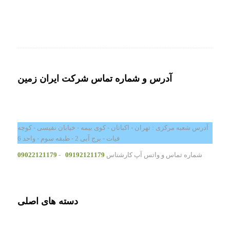
آدرس و شماره تماس شرکت ایران زمین
آدرس شعبه مرکزی : تهران - اکباتان - کوی بیمه - خیابان نفیسی - کوچه
فیات - برج آبی 2 - طبقه سوم - واحد 6
شماره تماس و واتس آپ کارشناس
09192121179
-
09022121179
دسته های اصلی