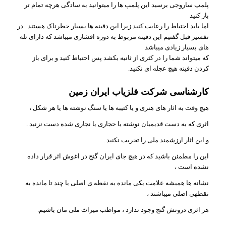
پلمپ ساروجی برسید این پلمپ ها را میتوانید به سادگی هرچه تمام تر
باز کنید
اما باید احتیاط را رعایت کنید زیرا این دفینه ها بسیار خطرناک هستند. در
تفسیر قبل گفتیم این دفینه مربوط به دوره افشاری میباشد که دارای تله
های بسیار زیادی میباشد
که میتواند شما را در کثری از ثانیه بکشد پس احتیاط کنید و برای باز
کردن دفینه هیچ عجله ای نکنید.
کارشناسی شرکت فلزیاب ایران زمین
هیچ وقت به اثار های هنری و یا کتیبه ها یا سنگ نوشته ها یا هر شکل ،
اثری که به دست قدیمیان نوشته یا حجاری یا نجاری شده دست نزنید .
و این اثار ارزشمند ملی را تخریب نکنید .
این را مطمئن باشید که در هیچ جای ایران گنج در اغوش اثر قرار داده
نشده است ،
نشانه ها همیشه علامت یکی مانده به نقطه ی اصلی یا چند تا مانده به
نقطهی اصلی میباشند ،
هر اثری درونش گنج وجود ندارد ، مواظب میراث ملی مان باشیم.