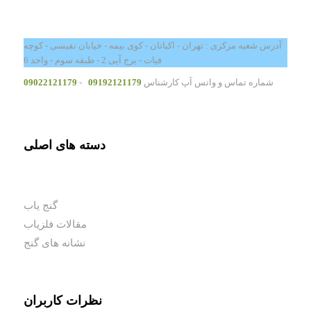
آدرس شعبه مرکزی : تهران - اکباتان - کوی بیمه - خیابان نفیسی - کوچه
فیات - برج آبی 2 - طبقه سوم - واحد 6
شماره تماس و واتس آپ کارشناس
09192121179
-
09022121179
دسته های اصلی
گنج یاب
مقالات فلزیاب
نشانه های گنج
نظرات کاربران