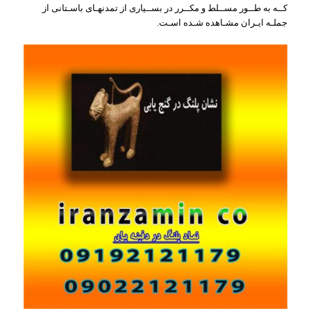
کــه به طــور مســلط و مكــرر در بســیاری از تمدنهـای باسـتانی از
جملـه ایـران مشـاهده شـده اسـت.